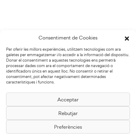
Consentiment de Cookies
Per oferir les millors experiències, utilitzem tecnologies com ara
galetes per emmagatzemar i/o accedir a la informació del dispositiu.
Donar el consentiment a aquestes tecnologies ens permetrà
processar dades com ara el comportament de navegació o
identificadors únics en aquest lloc. No consentir o retirar el
consentiment, pot afectar negativament determinades
característiques i funcions.
Acceptar
Biblioteca Pilarin Bayés
Rebutjar
Passeig de la Generalitat, 1
08500 Vic
Preferències
Com arribar