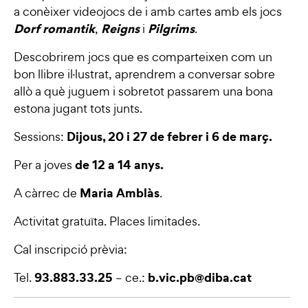
a conèixer videojocs de i amb cartes amb els jocs
Dorf romantik
Reigns
Pilgrims
,
i
.
Descobrirem jocs que es comparteixen com un
bon llibre il·lustrat, aprendrem a conversar sobre
allò a què juguem i sobretot passarem una bona
estona jugant tots junts.
Dijous, 20 i 27 de febrer i 6 de març.
Sessions:
de 12 a 14 anys.
Per a joves
Maria Amblàs
A càrrec de
.
Activitat gratuïta. Places limitades.
Cal inscripció prèvia:
93.883.33.25
b.vic.pb@diba.cat
Tel.
– ce.: