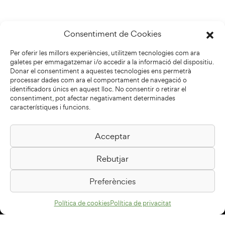
Consentiment de Cookies
Per oferir les millors experiències, utilitzem tecnologies com ara
galetes per emmagatzemar i/o accedir a la informació del dispositiu.
Donar el consentiment a aquestes tecnologies ens permetrà
processar dades com ara el comportament de navegació o
identificadors únics en aquest lloc. No consentir o retirar el
consentiment, pot afectar negativament determinades
característiques i funcions.
Acceptar
Biblioteca Pilarin Bayés
Rebutjar
Passeig de la Generalitat, 1
08500 Vic
Preferències
Com arribar
Política de cookies
Política de privacitat
Avís legal
Política de privacitat
Política de cookies