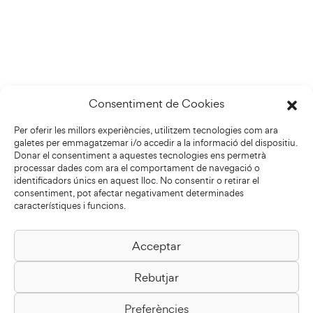
Consentiment de Cookies
Per oferir les millors experiències, utilitzem tecnologies com ara
galetes per emmagatzemar i/o accedir a la informació del dispositiu.
Donar el consentiment a aquestes tecnologies ens permetrà
processar dades com ara el comportament de navegació o
identificadors únics en aquest lloc. No consentir o retirar el
consentiment, pot afectar negativament determinades
característiques i funcions.
Acceptar
Biblioteca Pilarin Bayés
Rebutjar
Passeig de la Generalitat, 1
08500 Vic
Preferències
Com arribar