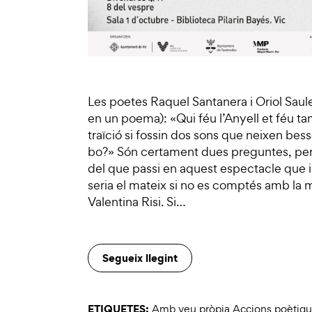
Les poetes Raquel Santanera i Oriol Saule
en un poema): «Qui féu l’Anyell et féu tamb
traïció si fossin dos sons que neixen besso
bo?» Són certament dues preguntes, per
del que passi en aquest espectacle que i
seria el mateix si no es comptés amb la 
Valentina Risi. Si…
Segueix llegint
ETIQUETES:
Amb veu pròpia Accions poètiq