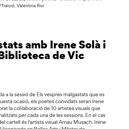
/Traïció
,
Valentina Risi
tats amb Irene Solà i
 Biblioteca de Vic
da a la sessió de Els vespres malgastats que es
uesta ocasió, els poetes convidats seran Irene
rat la col·laboració de 10 artistes visuals que
nalitzats per cada una de les sessions. En el cas
del cartell és l'artista visual Arnau Musach. Irene
. Llicenciada en Belles Arts i Màster de