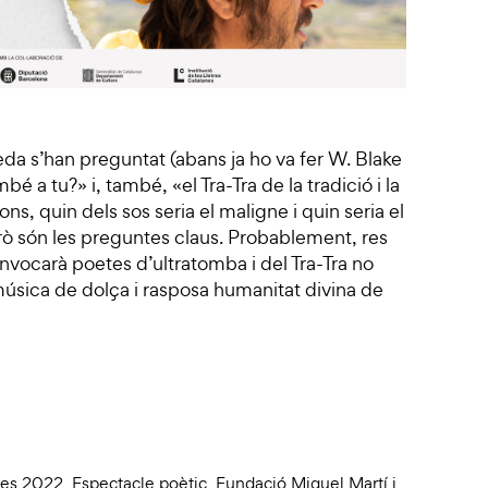
da s’han preguntat (abans ja ho va fer W. Blake
é a tu?» i, també, «el Tra-Tra de la tradició i la
ns, quin dels sos seria el maligne i quin seria el
ò són les preguntes claus. Probablement, res
nvocarà poetes d’ultratomba i del Tra-Tra no
música de dolça i rasposa humanitat divina de
ues 2022
,
Espectacle poètic
,
Fundació Miquel Martí i