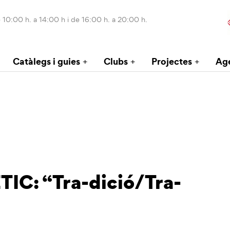
 10:00 h. a 14:00 h i de 16:00 h. a 20:00 h.
Catàlegs i guies
Clubs
Projectes
Ag
C: “Tra-dició/Tra-