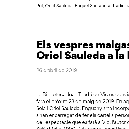
Pol
,
Oriol Sauleda
,
Raquel Santanera
,
Tradició
Els vespres malgas
Oriol Sauleda a la
26 d'abril de 2019
La Biblioteca Joan Triadú de Vic us convi
farà el pròxim 23 de maig de 2019. En aq
Solà i Oriol Sauleda. Enguany s'ha incorpo
s'han encarregat de fer els cartells perso
de l'espectacle que es farà a Vic, l'autor 
Solà (Malla, 1990- ) és poeta i novel·lista