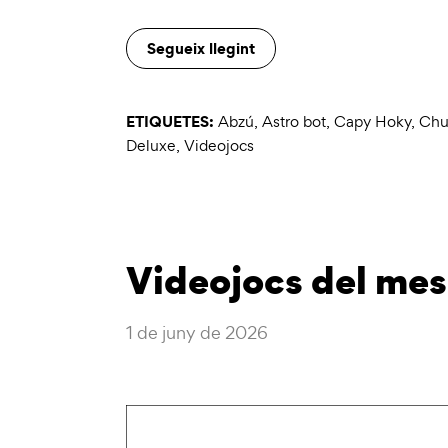
Segueix llegint
ETIQUETES:
Abzú
,
Astro bot
,
Capy Hoky
,
Chu
Deluxe
,
Videojocs
Videojocs del mes
1 de juny de 2026