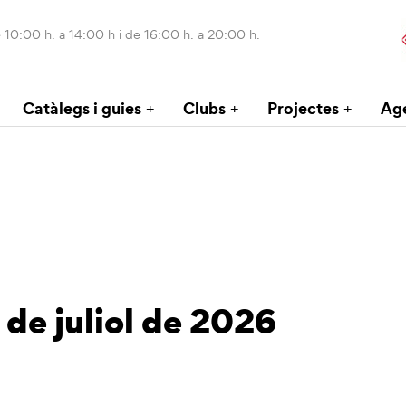
 10:00 h. a 14:00 h i de 16:00 h. a 20:00 h.
Catàlegs i guies
Clubs
Projectes
Ag
 de juliol de 2026