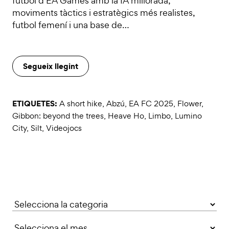
futbol d’EA Games amb la IA millorada,
moviments tàctics i estratègics més realistes,
futbol femení i una base de…
Segueix llegint
ETIQUETES:
A short hike
,
Abzú
,
EA FC 2025
,
Flower
,
Gibbon: beyond the trees
,
Heave Ho
,
Limbo
,
Lumino
City
,
Silt
,
Videojocs
Categories