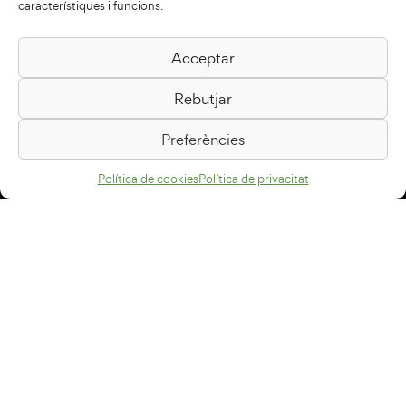
característiques i funcions.
Acceptar
Biblioteca Pilarin Bayés
Rebutjar
Passeig de la Generalitat, 1
08500 Vic
Preferències
Com arribar
Política de cookies
Política de privacitat
Avís legal
Política de privacitat
Política de cookies
Disseny web
+34 93 883 33 25
Col·laboradors: