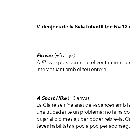
Videojocs de la Sala Infantil (de 6 a 12 
Flower
(+6 anys)
A
Flower
pots controlar el vent mentre ex
interactuant amb el teu entorn.
A Short Hike
(+8 anys)
La Claire se n’ha anat de vacances amb l
una trucada i té un problema: no hi ha c
pujar al pic més alt per poder rebre-la. Ca
teves habilitats a poc a poc per aconsegui