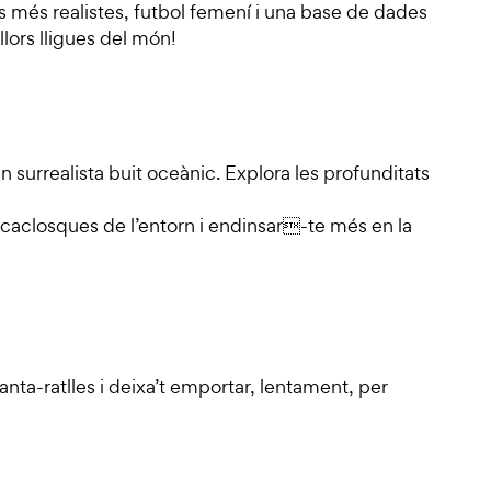
s més realistes, futbol femení i una base de dades
lors lligues del món!
n surrealista buit oceànic. Explora les profunditats
ncaclosques de l’entorn i endinsar-te més en la
nta-ratlles i deixa’t emportar, lentament, per