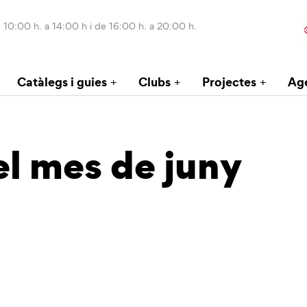
 10:00 h. a 14:00 h i de 16:00 h. a 20:00 h.
Catàlegs i guies
Clubs
Projectes
Ag
el mes de juny