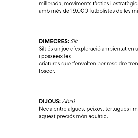
millorada, moviments tàctics i estratègic
amb més de 19.000 futbolistes de les mil
DIMECRES:
Silt
Silt és un joc d´exploració ambientat en u
i posseeix les
criatures que t’envolten per resoldre tre
foscor.
DIJOUS:
Abzú
Neda entre algues, peixos, tortugues i ma
aquest preciós món aquàtic.