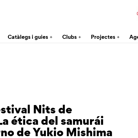
Catàlegs i guies
Clubs
Projectes
Ag
stival Nits de
a ética del samurái
rno de Yukio Mishima