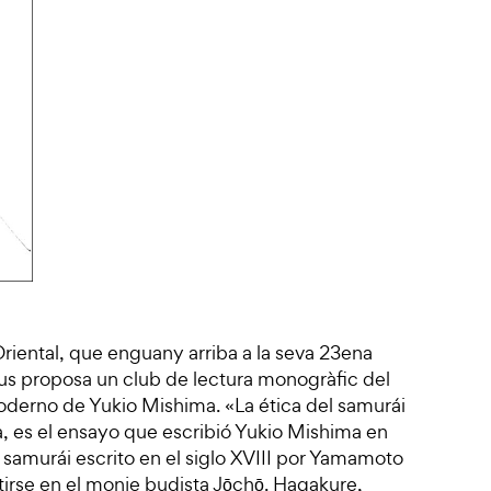
riental, que enguany arriba a la seva 23ena
c us proposa un club de lectura monogràfic del
 moderno de Yukio Mishima. «La ética del samurái
, es el ensayo que escribió Yukio Mishima en
a samurái escrito en el siglo XVIII por Yamamoto
tirse en el monje budista Jōchō. Hagakure,