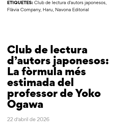
ETIQUETES:
Club de lectura d'autors japonesos
,
Flàvia Company
,
Haru
,
Navona Editorial
Club de lectura
d’autors japonesos:
La fòrmula més
estimada del
professor de Yoko
Ogawa
22 d'abril de 2026