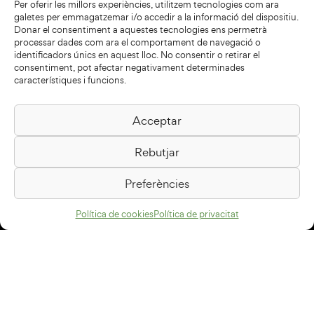
Per oferir les millors experiències, utilitzem tecnologies com ara
galetes per emmagatzemar i/o accedir a la informació del dispositiu.
Donar el consentiment a aquestes tecnologies ens permetrà
processar dades com ara el comportament de navegació o
identificadors únics en aquest lloc. No consentir o retirar el
consentiment, pot afectar negativament determinades
característiques i funcions.
Acceptar
Biblioteca Pilarin Bayés
Rebutjar
Passeig de la Generalitat, 1
08500 Vic
Preferències
Com arribar
Política de cookies
Política de privacitat
Avís legal
Política de privacitat
Política de cookies
Disseny web
+34 93 883 33 25