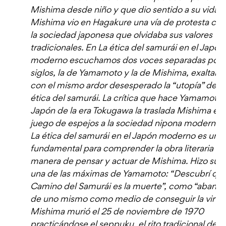
Mishima desde niño y que dio sentido a su vida.
Mishima vio en Hagakure una vía de protesta con
la sociedad japonesa que olvidaba sus valores
tradicionales. En La ética del samurái en el Japón
moderno escuchamos dos voces separadas por 
siglos, la de Yamamoto y la de Mishima, exaltand
con el mismo ardor desesperado la “utopía” de la
ética del samurái. La crítica que hace Yamamoto 
Japón de la era Tokugawa la traslada Mishima en
juego de espejos a la sociedad nipona moderna.
La ética del samurái en el Japón moderno es un l
fundamental para comprender la obra literaria y l
manera de pensar y actuar de Mishima. Hizo suy
una de las máximas de Yamamoto: “Descubrí que
Camino del Samurái es la muerte”, como “aband
de uno mismo como medio de conseguir la virtud
Mishima murió el 25 de noviembre de 1970
practicándose el seppuku, el rito tradicional del