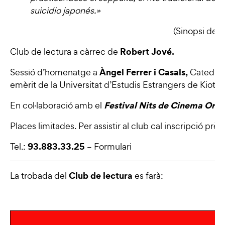
suicidio japonés.
»
(Sinopsi del l
Robert Jové.
Club de lectura a càrrec de
Àngel Ferrer i Casals,
Sessió d’homenatge a
Catedràt
emèrit de la Universitat d’Estudis Estrangers de Kioto.
Festival Nits de Cinema Orien
En col·laboració amb el
Places limitades. Per assistir al club cal inscripció prèvi
93.883.33.25
Tel.:
–
Formulari
Club de lectura
La trobada del
es farà: