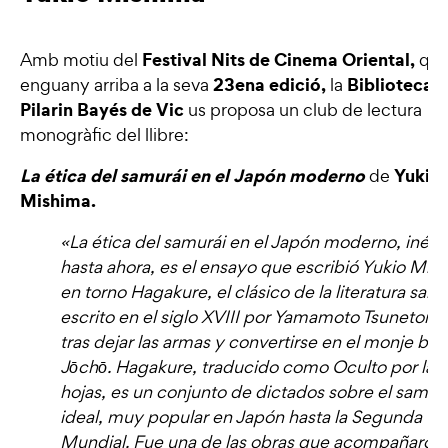
Festival Nits de Cinema Oriental
,
Amb motiu del
qu
23ena edició,
Biblioteca
enguany arriba a la seva
la
Pilarin Bayés de Vic
us proposa un club de lectura
monogràfic del llibre:
La ética del samurái en el Japón moderno
Yukio
de
Mishima.
«La ética del samurái en el Japón moderno, inédi
hasta ahora, es el ensayo que escribió Yukio Mis
en torno Hagakure, el clásico de la literatura sam
escrito en el siglo XVIII por Yamamoto Tsunetomo
tras dejar las armas y convertirse en el monje bud
Jōchō. Hagakure, traducido como Oculto por las
hojas, es un conjunto de dictados sobre el samur
ideal, muy popular en Japón hasta la Segunda Gu
Mundial. Fue una de las obras que acompañaron 