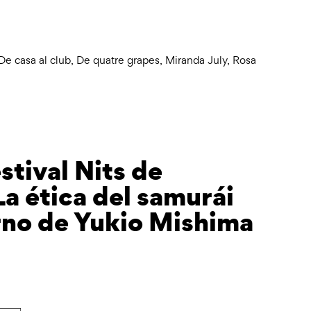
De casa al club
,
De quatre grapes
,
Miranda July
,
Rosa
stival Nits de
a ética del samurái
rno de Yukio Mishima