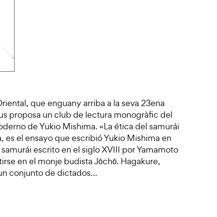
riental, que enguany arriba a la seva 23ena
c us proposa un club de lectura monogràfic del
 moderno de Yukio Mishima. «La ética del samurái
, es el ensayo que escribió Yukio Mishima en
a samurái escrito en el siglo XVIII por Yamamoto
tirse en el monje budista Jōchō. Hagakure,
 un conjunto de dictados…