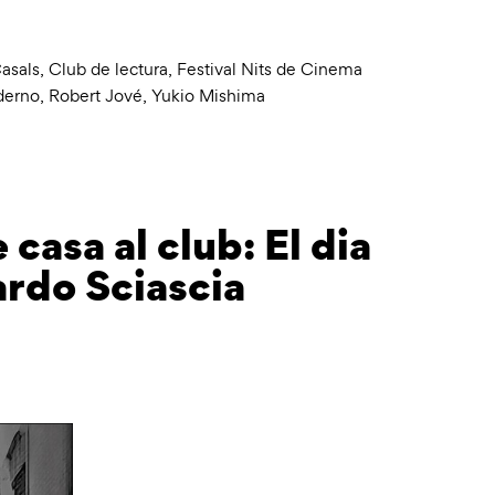
Casals
,
Club de lectura
,
Festival Nits de Cinema
derno
,
Robert Jové
,
Yukio Mishima
casa al club: El dia
ardo Sciascia