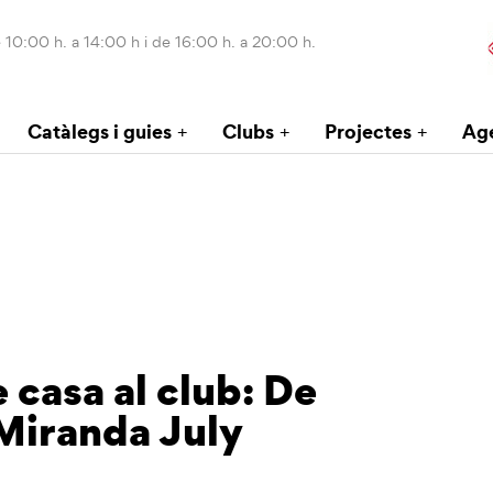
 10:00 h. a 14:00 h i de 16:00 h. a 20:00 h.
Catàlegs i guies
Clubs
Projectes
Ag
 casa al club: De
Miranda July