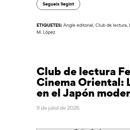
Segueix llegint
ETIQUETES:
Angle editorial
,
Club de lectura
,
M. López
Club de lectura Fe
Cinema Oriental: L
en el Japón mode
9 de juliol de 2026