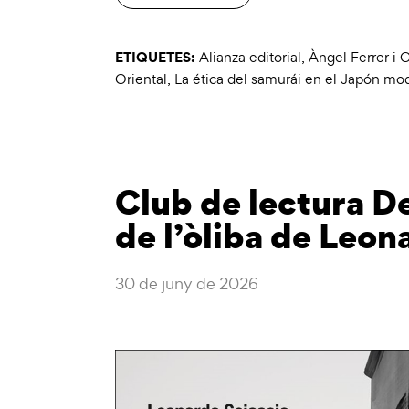
ETIQUETES:
Alianza editorial
,
Àngel Ferrer i 
Oriental
,
La ética del samurái en el Japón mo
Club de lectura De 
de l’òliba de Leon
30 de juny de 2026