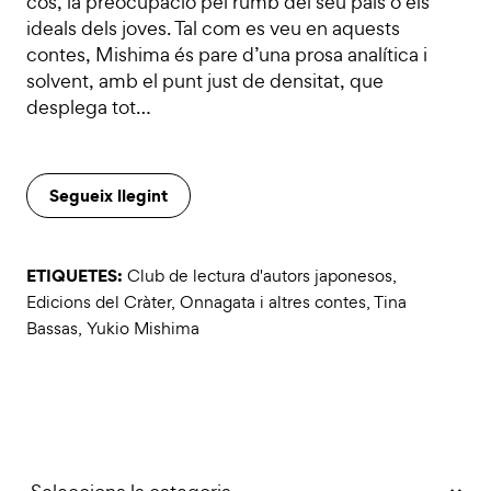
cos, la preocupació pel rumb del seu país o els
ideals dels joves. Tal com es veu en aquests
contes, Mishima és pare d’una prosa analítica i
solvent, amb el punt just de densitat, que
desplega tot…
Segueix llegint
ETIQUETES:
Club de lectura d'autors japonesos
,
Edicions del Cràter
,
Onnagata i altres contes
,
Tina
Bassas
,
Yukio Mishima
Categories