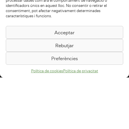
processar dades com ara el comportament de navegació o
identificadors únics en aquest lloc. No consentir o retirar el
consentiment, pot afectar negativament determinades
característiques i funcions.
Acceptar
Biblioteca Pilarin Bayés
Rebutjar
Passeig de la Generalitat, 1
08500 Vic
Preferències
Com arribar
Política de cookies
Política de privacitat
Avís legal
Política de privacitat
Política de cookies
Disseny web
+34 93 883 33 25
Col·laboradors: