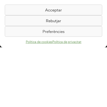
Acceptar
Biblioteca Pilarin Bayés
Rebutjar
Passeig de la Generalitat, 1
08500 Vic
Preferències
Com arribar
Política de cookies
Política de privacitat
Avís legal
Política de privacitat
Política de cookies
Disseny web
+34 93 883 33 25
Col·laboradors: