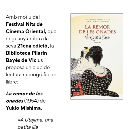
Amb motiu del
Festival Nits de
Cinema Oriental
,
que
enguany arriba a la
21ena edició,
seva
la
Biblioteca Pilarin
Bayés de Vic
us
proposa un club de
lectura monogràfic del
llibre:
La remor de les
onades
(1954)
de
Yukio Mishima.
«A Utajima, una
petita illa