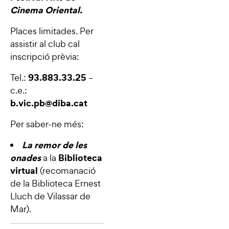
Cinema Oriental.
Places limitades. Per
assistir al club cal
inscripció prèvia:
93.883.33.25
Tel.:
–
c.e.:
b.vic.pb@diba.cat
Per saber-ne més:
La remor de les
onades
Biblioteca
a la
virtual
(recomanació
de la Biblioteca Ernest
Lluch de Vilassar de
Mar).