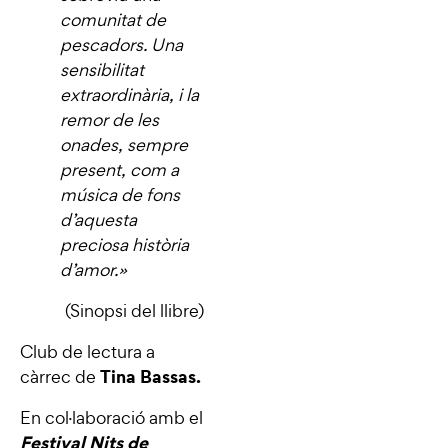
comunitat de
pescadors. Una
sensibilitat
extraordinària, i la
remor de les
onades, sempre
present, com a
música de fons
d’aquesta
preciosa història
d’amor.
»
(Sinopsi del llibre)
Club de lectura a
Tina Bassas.
càrrec de
En col·laboració amb el
Festival Nits de