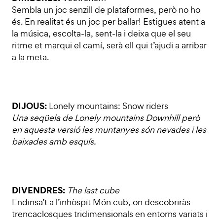
Sembla un joc senzill de plataformes, però no ho
és. En realitat és un joc per ballar! Estigues atent a
la música, escolta-la, sent-la i deixa que el seu
ritme et marqui el camí, serà ell qui t’ajudi a arribar
a la meta.
DIJOUS:
Lonely mountains: Snow riders
Una seqüela de
Lonely mountains Downhill
però
en aquesta versió les muntanyes són nevades i les
baixades amb esquís.
DIVENDRES:
The last cube
Endinsa’t a l’inhòspit Món cub, on descobriràs
trencaclosques tridimensionals en entorns variats i