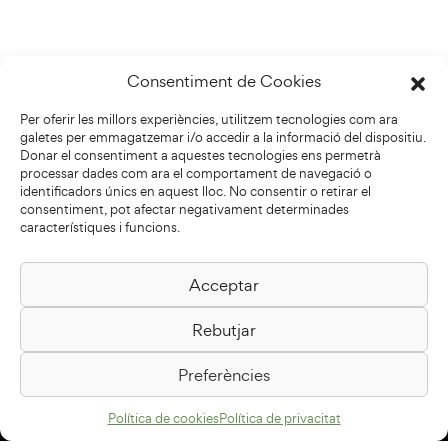
Consentiment de Cookies
Per oferir les millors experiències, utilitzem tecnologies com ara
galetes per emmagatzemar i/o accedir a la informació del dispositiu.
Donar el consentiment a aquestes tecnologies ens permetrà
processar dades com ara el comportament de navegació o
identificadors únics en aquest lloc. No consentir o retirar el
consentiment, pot afectar negativament determinades
característiques i funcions.
Acceptar
Biblioteca Pilarin Bayés
Rebutjar
Passeig de la Generalitat, 1
08500 Vic
Preferències
Com arribar
Política de cookies
Política de privacitat
Avís legal
Política de privacitat