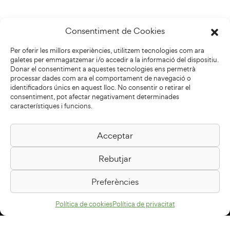
Consentiment de Cookies
Per oferir les millors experiències, utilitzem tecnologies com ara
galetes per emmagatzemar i/o accedir a la informació del dispositiu.
Donar el consentiment a aquestes tecnologies ens permetrà
processar dades com ara el comportament de navegació o
identificadors únics en aquest lloc. No consentir o retirar el
consentiment, pot afectar negativament determinades
característiques i funcions.
Acceptar
Biblioteca Pilarin Bayés
Rebutjar
Passeig de la Generalitat, 1
08500 Vic
Preferències
Com arribar
Política de cookies
Política de privacitat
Avís legal
Política de privacitat
Política de cookies