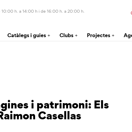
 10:00 h. a 14:00 h i de 16:00 h. a 20:00 h.
Catàlegs i guies
Clubs
Projectes
Ag
gines i patrimoni: Els
 Raimon Casellas