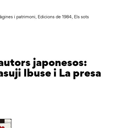
àgines i patrimoni
,
Edicions de 1984
,
Els sots
autors japonesos:
suji Ibuse i La presa