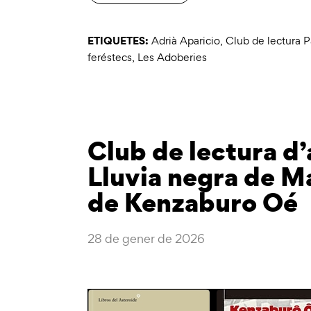
ETIQUETES:
Adrià Aparicio
,
Club de lectura P
feréstecs
,
Les Adoberies
Club de lectura d’
Lluvia negra de Ma
de Kenzaburo Oé
28 de gener de 2026