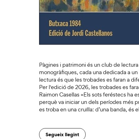
Pàgines i patrimoni és un club de lectur
monogràfiques, cada una dedicada a un lli
lectura és que les trobades es faran a di
Per l'edició de 2026, les trobades es far
Raimon Casellas «Els sots feréstecs ha e
perquè va iniciar un dels períodes més pro
es troba en una cruïlla: d’una banda, és e
Segueix llegint