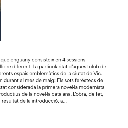
a que enguany consisteix en 4 sessions
bre diferent. La particularitat d’aquest club de
ferents espais emblemàtics de la ciutat de Vic.
an durant el mes de maig: Els sots feréstecs de
stat considerada la primera novel·la modernista
ductius de la novel·la catalana. L’obra, de fet,
l resultat de la introducció, a…