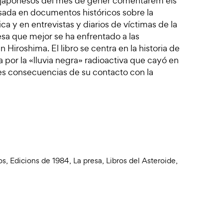
rs japonesos del mes de gener comentarem els
Basada en documentos históricos sobre la
 y en entrevistas y diarios de víctimas de la
esa que mejor se ha enfrentado a las
Hiroshima. El libro se centra en la historia de
 por la «lluvia negra» radioactiva que cayó en
les consecuencias de su contacto con la
os
,
Edicions de 1984
,
La presa
,
Libros del Asteroide
,