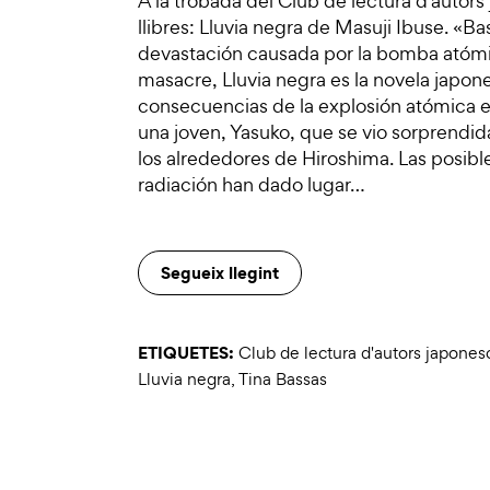
A la trobada del Club de lectura d'auto
llibres: Lluvia negra de Masuji Ibuse. «
devastación causada por la bomba atómica
masacre, Lluvia negra es la novela japon
consecuencias de la explosión atómica en 
una joven, Yasuko, que se vio sorprendida
los alrededores de Hiroshima. Las posib
radiación han dado lugar…
Segueix llegint
ETIQUETES:
Club de lectura d'autors japones
Lluvia negra
,
Tina Bassas