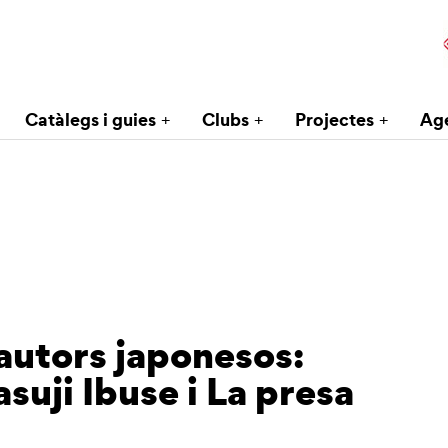
Catàlegs i guies
Clubs
Projectes
Ag
autors japonesos:
suji Ibuse i La presa