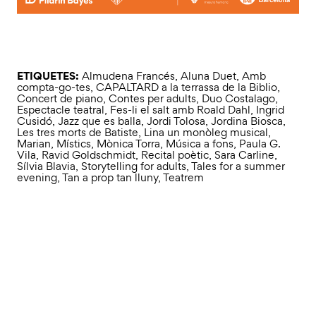
ETIQUETES:
Almudena Francés
,
Aluna Duet
,
Amb
compta-go-tes
,
CAPALTARD a la terrassa de la Biblio
,
Concert de piano
,
Contes per adults
,
Duo Costalago
,
Espectacle teatral
,
Fes-li el salt amb Roald Dahl
,
Ingrid
Cusidó
,
Jazz que es balla
,
Jordi Tolosa
,
Jordina Biosca
,
Les tres morts de Batiste
,
Lina un monòleg musical
,
Marian
,
Místics
,
Mònica Torra
,
Música a fons
,
Paula G.
Vila
,
Ravid Goldschmidt
,
Recital poètic
,
Sara Carline
,
Sílvia Blavia
,
Storytelling for adults
,
Tales for a summer
evening
,
Tan a prop tan lluny
,
Teatrem