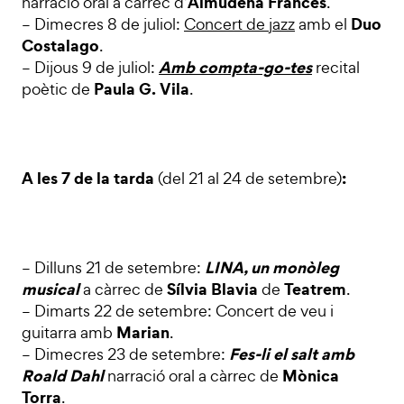
Almudena Francés
narració oral a càrrec d’
.
Duo
– Dimecres 8 de juliol:
Concert de jazz
amb el
Costalago
.
Amb compta-go-tes
– Dijous 9 de juliol:
recital
Paula G. Vila
poètic de
.
A les 7 de la tarda
:
(del 21 al 24 de setembre)
LINA, un monòleg
– Dilluns 21 de setembre:
musical
Sílvia Blavia
Teatrem
a càrrec de
de
.
– Dimarts 22 de setembre: Concert de veu i
Marian
guitarra amb
.
Fes-li el salt amb
– Dimecres 23 de setembre:
Roald Dahl
Mònica
narració oral a càrrec de
Torra
.