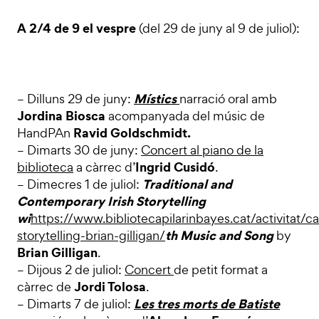
A 2/4 de 9 el vespre
(del 29 de juny al 9 de juliol):
Místics
– Dilluns 29 de juny:
narració oral amb
Jordina Biosca
acompanyada del músic de
Ravid Goldschmidt.
HandPAn
– Dimarts 30 de juny:
Concert al piano de la
Ingrid Cusidó
biblioteca
a càrrec d’
.
Traditional and
– Dimecres 1 de juliol:
Contemporary Irish Storytelling
wi
https://www.bibliotecapilarinbayes.cat/activitat/ca
th Music and Song
storytelling-brian-gilligan/
by
Brian Gilligan
.
– Dijous 2 de juliol:
Concert
de petit format a
Jordi Tolosa
càrrec de
.
Les tres morts de Batiste
– Dimarts 7 de juliol: