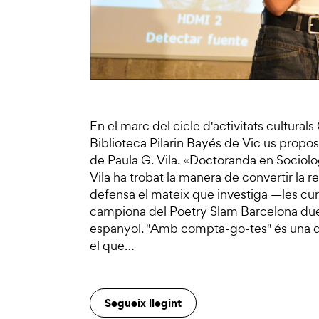
En el marc del cicle d'activitats culturals
Biblioteca Pilarin Bayés de Vic us prop
de Paula G. Vila. «Doctoranda en Sociolog
Vila ha trobat la manera de convertir la re
defensa el mateix que investiga —les cures,
campiona del Poetry Slam Barcelona dues
espanyol. "Amb compta-go-tes" és una de
el que…
Segueix llegint