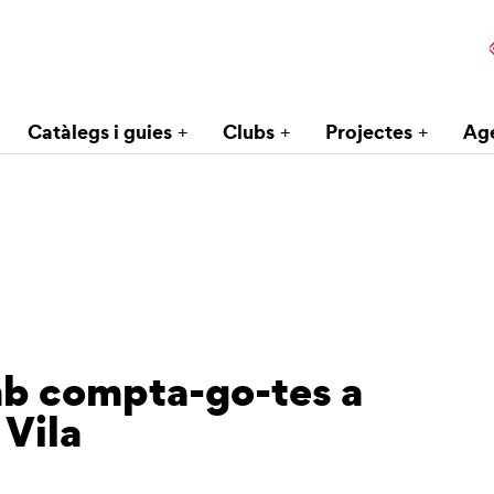
Catàlegs i guies
Clubs
Projectes
Ag
mb compta-go-tes a
 Vila