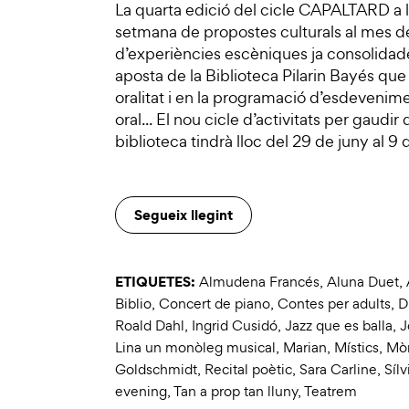
La quarta edició del cicle CAPALTARD a la
setmana de propostes culturals al mes 
d’experiències escèniques ja consolidad
aposta de la Biblioteca Pilarin Bayés que 
oralitat i en la programació d’esdevenime
oral... El nou cicle d’activitats per gaudi
biblioteca tindrà lloc del 29 de juny al 9 
Segueix llegint
ETIQUETES:
Almudena Francés
,
Aluna Duet
,
Biblio
,
Concert de piano
,
Contes per adults
,
D
Roald Dahl
,
Ingrid Cusidó
,
Jazz que es balla
,
J
Lina un monòleg musical
,
Marian
,
Místics
,
Mòn
Goldschmidt
,
Recital poètic
,
Sara Carline
,
Sílv
evening
,
Tan a prop tan lluny
,
Teatrem