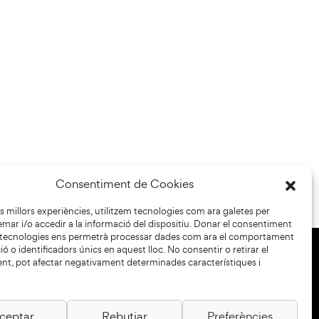
Consentiment de Cookies
les millors experiències, utilitzem tecnologies com ara galetes per
r i/o accedir a la informació del dispositiu. Donar el consentiment
 tecnologies ens permetrà processar dades com ara el comportament
ó o identificadors únics en aquest lloc. No consentir o retirar el
nt, pot afectar negativament determinades característiques i
+34 93 883 33 25
Col·laboradors:
ceptar
Rebutjar
Preferències