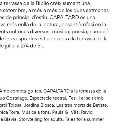
 terrassa de la Biblio creix sumant una
de setembre, a més a més de les dues setmanes
es de principi d’estiu. CAPALTARD és una
va més enllà de la lectura, posant èmfasi en la
nts culturals diversos: música, poesia, narració
r de les vesprades estiuenques a la terrassa de la
de juliol a 2/4 de 9…
Amb compta-go-tes
,
CAPALTARD a la terrassa de la
uo Costalago
,
Espectacle teatral
,
Fes-li el salt amb
ordi Tolosa
,
Jordina Biosca
,
Les tres morts de Batiste
,
ica Torra
,
Música a fons
,
Paula G. Vila
,
Ravid
ia Blavia
,
Storytelling for adults
,
Tales for a summer