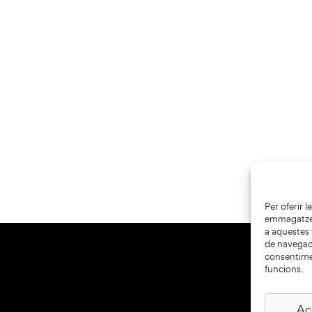
Per oferir 
emmagatzema
a aquestes
de navegaci
consentime
funcions.
Ac