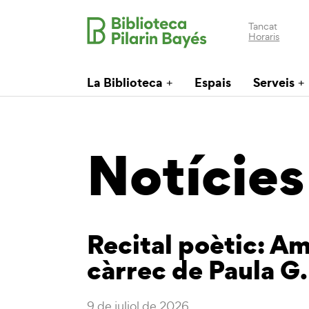
Tancat
Horaris
La Biblioteca
Espais
Serveis
Notícies
Recital poètic: A
càrrec de Paula G.
9 de juliol de 2026