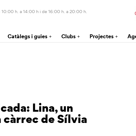
 10:00 h. a 14:00 h i de 16:00 h. a 20:00 h.
Catàlegs i guies
Clubs
Projectes
Ag
cada: Lina, un
 càrrec de Sílvia