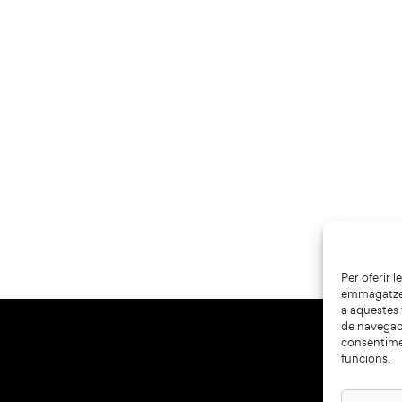
Per oferir 
emmagatzema
a aquestes
de navegaci
consentime
funcions.