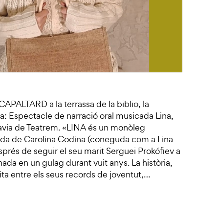
 CAPALTARD a la terrassa de la biblio, la
sa: Espectacle de narració oral musicada Lina,
lavia de Teatrem. «LINA és un monòleg
vida de Carolina Codina (coneguda com a Lina
prés de seguir el seu marit Serguei Prokófiev a
nada en un gulag durant vuit anys. La història,
ita entre els seus records de joventut,…