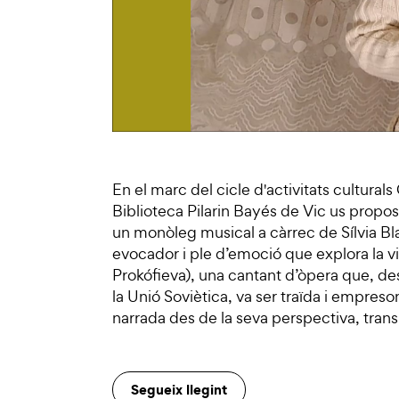
En el marc del cicle d'activitats culturals
Biblioteca Pilarin Bayés de Vic us propo
un monòleg musical a càrrec de Sílvia B
evocador i ple d’emoció que explora la 
Prokófieva), una cantant d’òpera que, des
la Unió Soviètica, va ser traïda i empreso
narrada des de la seva perspectiva, trans
Segueix llegint