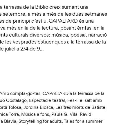
 terrassa de la Biblio creix sumant una
de setembre, a més a més de les dues setmanes
es de principi d’estiu. CAPALTARD és una
va més enllà de la lectura, posant èmfasi en la
nts culturals diversos: música, poesia, narració
r de les vesprades estiuenques a la terrassa de la
de juliol a 2/4 de 9…
Amb compta-go-tes
,
CAPALTARD a la terrassa de la
uo Costalago
,
Espectacle teatral
,
Fes-li el salt amb
ordi Tolosa
,
Jordina Biosca
,
Les tres morts de Batiste
,
ica Torra
,
Música a fons
,
Paula G. Vila
,
Ravid
ia Blavia
,
Storytelling for adults
,
Tales for a summer