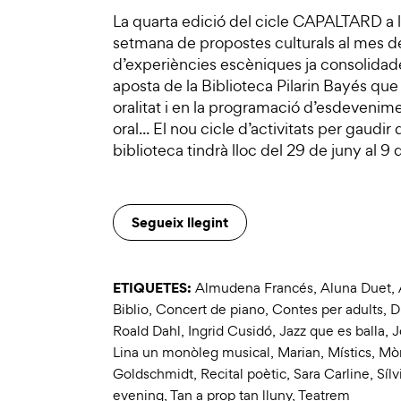
La quarta edició del cicle CAPALTARD a la
setmana de propostes culturals al mes 
d’experiències escèniques ja consolidad
aposta de la Biblioteca Pilarin Bayés que 
oralitat i en la programació d’esdevenime
oral... El nou cicle d’activitats per gaudi
biblioteca tindrà lloc del 29 de juny al 9 
Segueix llegint
ETIQUETES:
Almudena Francés
,
Aluna Duet
,
Biblio
,
Concert de piano
,
Contes per adults
,
D
Roald Dahl
,
Ingrid Cusidó
,
Jazz que es balla
,
J
Lina un monòleg musical
,
Marian
,
Místics
,
Mòn
Goldschmidt
,
Recital poètic
,
Sara Carline
,
Sílv
evening
,
Tan a prop tan lluny
,
Teatrem