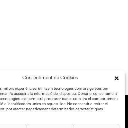
Consentiment de Cookies
les millors experiències, utilitzem tecnologies com ara galetes per
r i/o accedir a la informació del dispositiu. Donar el consentiment
 tecnologies ens permetrà processar dades com ara el comportament
ó o identificadors únics en aquest lloc. No consentir o retirar el
nt, pot afectar negativament determinades característiques i
+34 93 883 33 25
Col·laboradors: