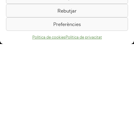
Biblioteca Pilarin Bayés
Rebutjar
Passeig de la Generalitat, 1
08500 Vic
Preferències
Com arribar
Política de cookies
Política de privacitat
Avís legal
Política de privacitat
Política de cookies
Disseny web
+34 93 883 33 25
Col·laboradors:
Subscriu-te al newsletter