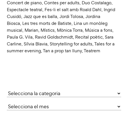
Concert de piano
,
Contes per adults
,
Duo Costalago
,
Espectacle teatral
,
Fes-li el salt amb Roald Dahl
,
Ingrid
Cusidó
,
Jazz que es balla
,
Jordi Tolosa
,
Jordina
Biosca
,
Les tres morts de Batiste
,
Lina un monòleg
musical
,
Marian
,
Místics
,
Mònica Torra
,
Música a fons
,
Paula G. Vila
,
Ravid Goldschmidt
,
Recital poètic
,
Sara
Carline
,
Sílvia Blavia
,
Storytelling for adults
,
Tales for a
summer evening
,
Tan a prop tan lluny
,
Teatrem
Categories