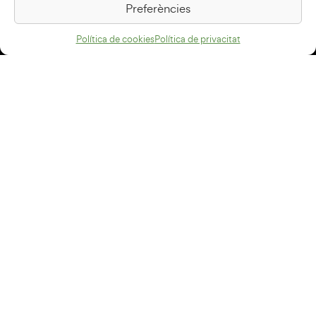
Preferències
Com arribar
Política de cookies
Política de privacitat
Avís legal
Política de privacitat
Política de cookies
Disseny web
+34 93 883 33 25
Col·laboradors:
Subscriu-te al newsletter