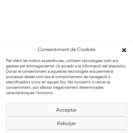
Consentiment de Cookies
Per oferir les millors experiències, utilitzem tecnologies com ara
galetes per emmagatzemar i/o accedir a la informació del dispositiu.
Donar el consentiment a aquestes tecnologies ens permetrà
processar dades com ara el comportament de navegació o
identificadors únics en aquest lloc. No consentir o retirar el
consentiment, pot afectar negativament determinades
característiques i funcions.
Acceptar
Biblioteca Pilarin Bayés
Rebutjar
Passeig de la Generalitat, 1
08500 Vic