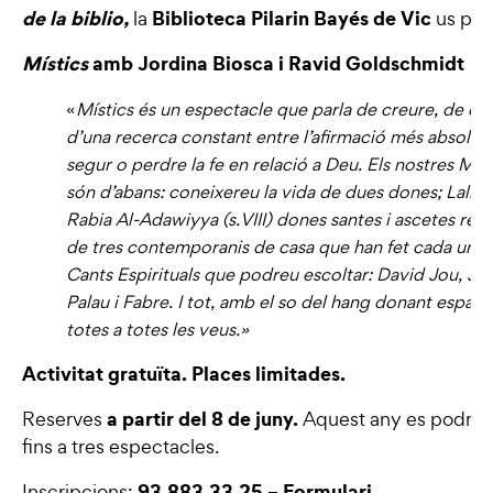
de la biblio,
Biblioteca Pilarin Bayés de Vic
la
us pro
Místics
amb Jordina Biosca i Ravid Goldschmidt
«
Místics és un espectacle que parla de creure, de dub
d’una recerca constant entre l’afirmació més absoluta 
segur o perdre la fe en relació a Deu. Els nostres MÍS
són d’abans: coneixereu la vida de dues dones; Lalla D
Rabia Al-Adawiyya (s.VIII) dones santes i ascetes renu
de tres contemporanis de casa que han fet cada un, 
Cants Espirituals que podreu escoltar: David Jou, Jac
Palau i Fabre. I tot, amb el so del hang donant espai i
totes a totes les veus.
»
Activitat gratuïta. Places limitades.
a partir del 8 de juny.
Reserves
Aquest any es podrà f
fins a tres espectacles.
93.883.33.25 –
Formulari
Inscripcions: