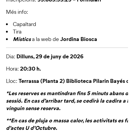
Més info:
Capaltard
Tira
Místics
Jordina Biosca
a la web de
Dilluns, 29 de juny de 2026
Dia:
20:30 h.
Hora:
Terrassa (Planta 2) Biblioteca Pilarin Bayés de
Lloc:
*Les reserves es mantindran fins 5 minuts abans de l’
sessió. En cas d’arribar tard, se cedirà la cadira a l
vinguin sense reserva.
**En cas de pluja o massa calor, les activitats es fara
d’actes U d’Octubre.