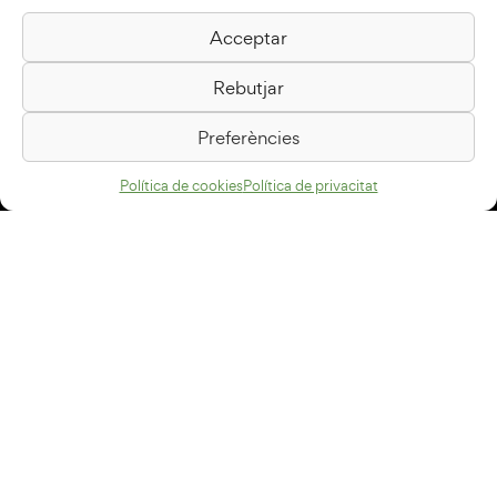
Acceptar
Biblioteca Pilarin Bayés
Rebutjar
Passeig de la Generalitat, 1
08500 Vic
Preferències
Com arribar
Política de cookies
Política de privacitat
Avís legal
Política de privacitat
Política de cookies
Disseny web
+34 93 883 33 25
Col·laboradors:
Subscriu-te al newsletter