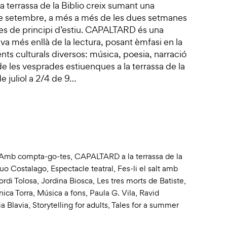
 terrassa de la Biblio creix sumant una
de setembre, a més a més de les dues setmanes
es de principi d’estiu. CAPALTARD és una
va més enllà de la lectura, posant èmfasi en la
nts culturals diversos: música, poesia, narració
r de les vesprades estiuenques a la terrassa de la
de juliol a 2/4 de 9…
Amb compta-go-tes
,
CAPALTARD a la terrassa de la
uo Costalago
,
Espectacle teatral
,
Fes-li el salt amb
ordi Tolosa
,
Jordina Biosca
,
Les tres morts de Batiste
,
ica Torra
,
Música a fons
,
Paula G. Vila
,
Ravid
ia Blavia
,
Storytelling for adults
,
Tales for a summer