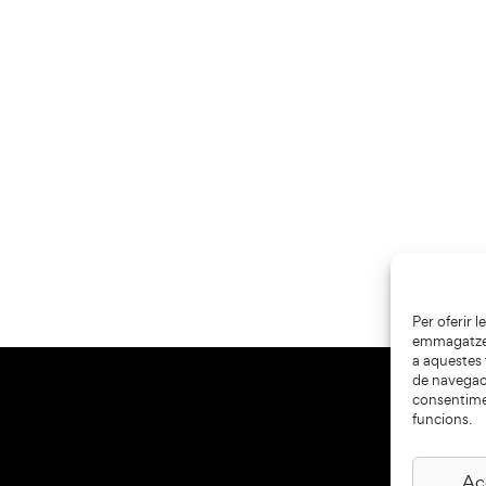
Per oferir 
emmagatzema
a aquestes
de navegaci
consentime
funcions.
Ac