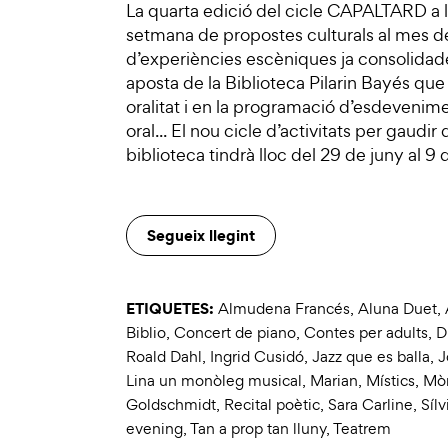
La quarta edició del cicle CAPALTARD a la
setmana de propostes culturals al mes 
d’experiències escèniques ja consolidad
aposta de la Biblioteca Pilarin Bayés que 
oralitat i en la programació d’esdevenime
oral... El nou cicle d’activitats per gaudi
biblioteca tindrà lloc del 29 de juny al 9 
Segueix llegint
ETIQUETES:
Almudena Francés
,
Aluna Duet
,
Biblio
,
Concert de piano
,
Contes per adults
,
D
Roald Dahl
,
Ingrid Cusidó
,
Jazz que es balla
,
J
Lina un monòleg musical
,
Marian
,
Místics
,
Mòn
Goldschmidt
,
Recital poètic
,
Sara Carline
,
Sílv
evening
,
Tan a prop tan lluny
,
Teatrem