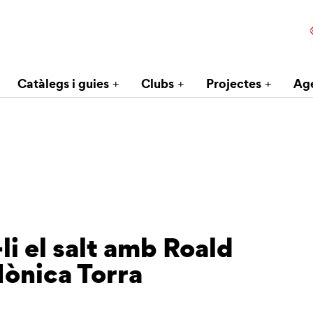
Catàlegs i guies
Clubs
Projectes
Ag
li el salt amb Roald
Mònica Torra