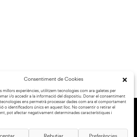
Consentiment de Cookies
les millors experiències, utilitzem tecnologies com ara galetes per
r i/o accedir a la informació del dispositiu. Donar el consentiment
 tecnologies ens permetrà processar dades com ara el comportament
ó o identificadors únics en aquest lloc. No consentir o retirar el
nt, pot afectar negativament determinades característiques i
+34 93 883 33 25
Col·laboradors:
ceptar
Rebutjar
Preferències