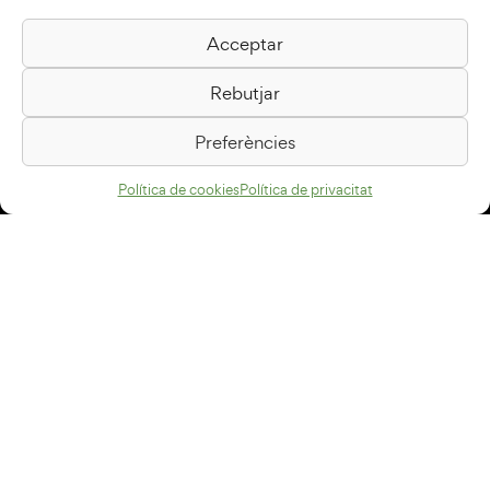
Acceptar
Biblioteca Pilarin Bayés
Rebutjar
Passeig de la Generalitat, 1
08500 Vic
Preferències
Com arribar
Política de cookies
Política de privacitat
Avís legal
Política de privacitat
Política de cookies
Disseny web
+34 93 883 33 25
Col·laboradors: