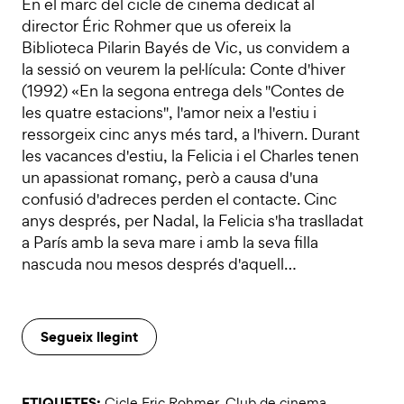
En el marc del cicle de cinema dedicat al
director Éric Rohmer que us ofereix la
Biblioteca Pilarin Bayés de Vic, us convidem a
la sessió on veurem la pel·lícula: Conte d'hiver
(1992) «En la segona entrega dels "Contes de
les quatre estacions", l'amor neix a l'estiu i
ressorgeix cinc anys més tard, a l'hivern. Durant
les vacances d'estiu, la Felicia i el Charles tenen
un apassionat romanç, però a causa d'una
confusió d'adreces perden el contacte. Cinc
anys després, per Nadal, la Felicia s'ha traslladat
a París amb la seva mare i amb la seva filla
nascuda nou mesos després d'aquell…
Segueix llegint
ETIQUETES:
Cicle Eric Rohmer
,
Club de cinema
,