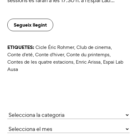
sessions es faran a les 17:30 h. a l'Espai Lab…
Segueix llegint
ETIQUETES:
Cicle Éric Rohmer
,
Club de cinema
,
Conte d'eté
,
Conte d'hiver
,
Conte du printemps
,
Contes de les quatre estacions
,
Enric Arissa
,
Espai Lab
Ausa
Categories