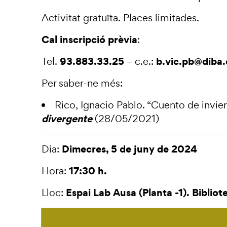
Activitat gratuïta. Places limitades.
Cal inscripció prèvia
:
93.883.33.25
b.vic.pb@diba.
Tel.
– c.e.:
Per saber-ne més:
Rico, Ignacio Pablo.
“Cuento de inviern
divergente
(28/05/2021)
Dimecres, 5 de juny de 2024
Dia:
17:30 h.
Hora:
Espai Lab Ausa (Planta -1). Bibliot
Lloc: