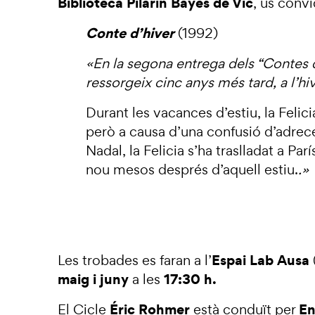
Biblioteca Pilarin Bayés de Vic
, us convi
Conte d’hiver
(1992)
«En la segona entrega dels “Contes de
ressorgeix cinc anys més tard, a l’hi
Durant les vacances d’estiu, la Felic
però a causa d’una confusió d’adrec
Nadal, la Felicia s’ha traslladat a Pa
nou mesos després d’aquell estiu.
.»
Espai Lab Ausa
Les trobades es faran a l’
maig i juny
17:30 h.
a les
Éric Rohmer
En
El
Cicle
està conduït per