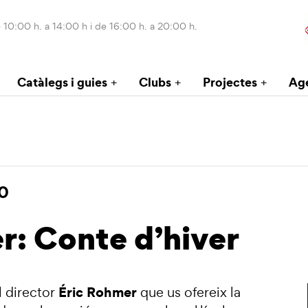
 10:00 h. a 14:00 h i de 16:00 h. a 20:00 h.
Catàlegs i guies
Clubs
Projectes
Ag
0
r: Conte d’hiver
Éric Rohmer
l director
que us ofereix la