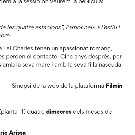
dem a la sessió on veurem la pel·lícula:
 les quatre estacions”, l’amor neix a l’estiu i
vern.
ia i el Charles tenen un apassionat romanç,
es perden el contacte. Cinc anys després, per
rís amb la seva mare i amb la seva filla nascuda
Filmin
Sinopsi de la web de la plataforma
dimecres
(planta -1) quatre
dels mesos de
ric Arissa