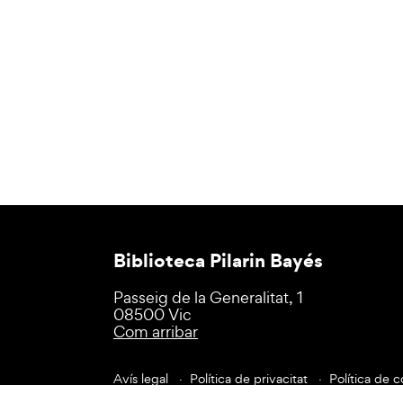
Biblioteca Pilarin Bayés
Passeig de la Generalitat, 1
08500 Vic
Com arribar
Avís legal
Política de privacitat
Política de c