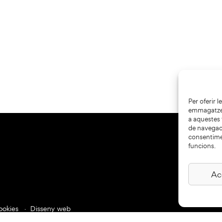
Per oferir 
emmagatzema
a aquestes
de navegaci
consentime
funcions.
Ac
ookies
Disseny web