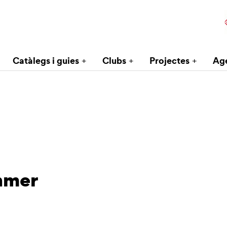
Catàlegs i guies
Clubs
Projectes
Ag
ohmer