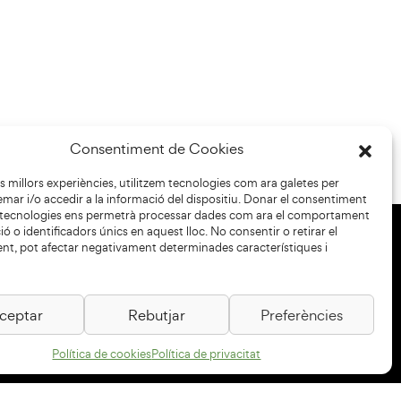
Consentiment de Cookies
les millors experiències, utilitzem tecnologies com ara galetes per
r i/o accedir a la informació del dispositiu. Donar el consentiment
 tecnologies ens permetrà processar dades com ara el comportament
ó o identificadors únics en aquest lloc. No consentir o retirar el
nt, pot afectar negativament determinades característiques i
+34 93 883 33 25
Col·laboradors:
ceptar
Rebutjar
Preferències
Política de cookies
Política de privacitat