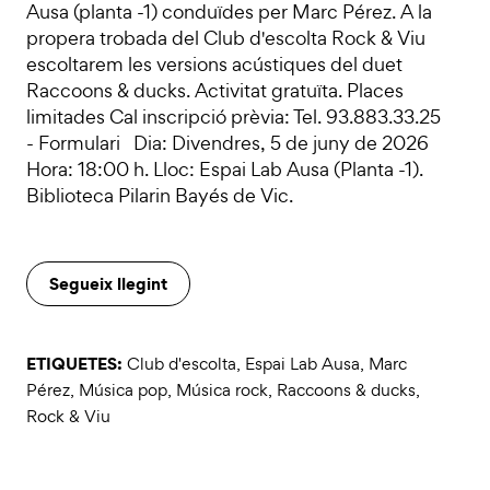
Ausa (planta -1) conduïdes per Marc Pérez. A la
propera trobada del Club d'escolta Rock & Viu
escoltarem les versions acústiques del duet
Raccoons & ducks. Activitat gratuïta. Places
limitades Cal inscripció prèvia: Tel. 93.883.33.25
- Formulari Dia: Divendres, 5 de juny de 2026
Hora: 18:00 h. Lloc: Espai Lab Ausa (Planta -1).
Biblioteca Pilarin Bayés de Vic.
Segueix llegint
ETIQUETES:
Club d'escolta
,
Espai Lab Ausa
,
Marc
Pérez
,
Música pop
,
Música rock
,
Raccoons & ducks
,
Rock & Viu