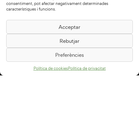
consentiment, pot afectar negativament determinades
característiques i funcions.
Acceptar
Biblioteca Pilarin Bayés
Rebutjar
Passeig de la Generalitat, 1
08500 Vic
Preferències
Com arribar
Política de cookies
Política de privacitat
Avís legal
Política de privacitat
Política de cookies
Disseny web
+34 93 883 33 25
Col·laboradors: