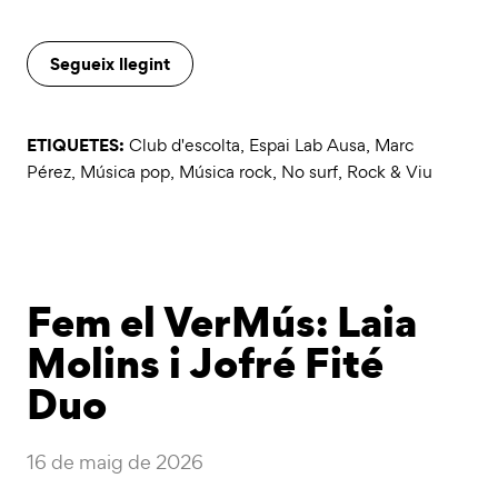
Segueix llegint
ETIQUETES:
Club d'escolta
,
Espai Lab Ausa
,
Marc
Pérez
,
Música pop
,
Música rock
,
No surf
,
Rock & Viu
Fem el VerMús: Laia
Molins i Jofré Fité
Duo
16 de maig de 2026