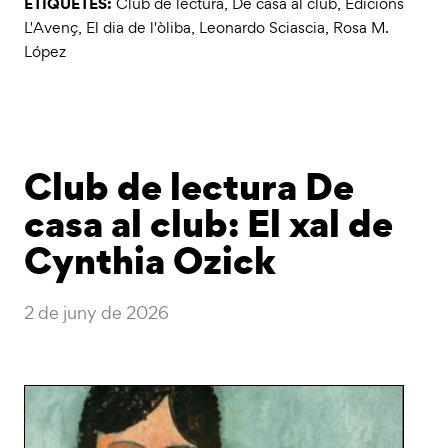
ETIQUETES:
Club de lectura
,
De casa al club
,
Edicions
L'Avenç
,
El dia de l'òliba
,
Leonardo Sciascia
,
Rosa M.
López
Club de lectura De
casa al club: El xal de
Cynthia Ozick
2 de juny de 2026