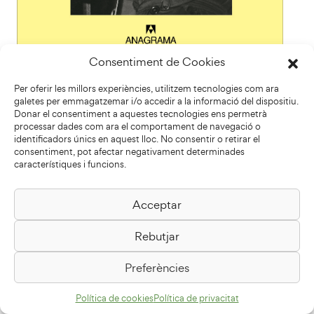
Consentiment de Cookies
Per oferir les millors experiències, utilitzem tecnologies com ara
galetes per emmagatzemar i/o accedir a la informació del dispositiu.
A la trobada del club de lectura De casa el club
Donar el consentiment a aquestes tecnologies ens permetrà
processar dades com ara el comportament de navegació o
del mes de setembre es comentarà el llibre:
identificadors únics en aquest lloc. No consentir o retirar el
Tenemos que hablar de Kevin de Lionel Shriver
consentiment, pot afectar negativament determinades
Club de lectura conduït per Rosa M. López.
característiques i funcions.
Més info: Blog De casa al club Per assistir al
club cal inscripció prèvia (Club complet)
Acceptar
Trobada del Club de lectura De casa al Club:
Dia: Dimarts, 30 de setembre de 2025 Hora:
Rebutjar
18:30 h. Lloc: Sala d'actes U d'octubre .
Biblioteca Pilarin Bayés de Vic.
Preferències
Política de cookies
Política de privacitat