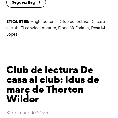
Segueix llegint
ETIQUETES:
Angle editorial
,
Club de lectura
,
De casa
al club
,
El convidat nocturn
,
Fiona McFarlane
,
Rosa M.
López
Club de lectura De
casa al club: Idus de
març de Thorton
Wilder
31 de març de 2026