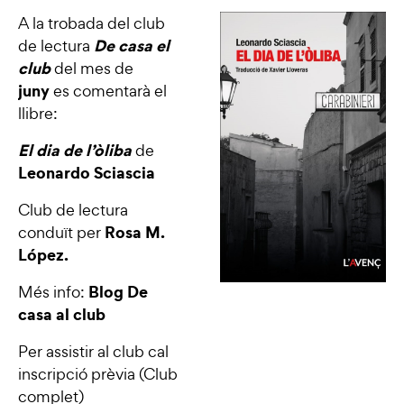
A la trobada del club
De casa el
de lectura
club
del mes de
juny
es comentarà el
llibre:
El dia de l’òliba
de
Leonardo Sciascia
Club de lectura
Rosa M.
conduït per
López.
Blog
De
Més info:
casa al club
Per assistir al club cal
inscripció prèvia (Club
complet)