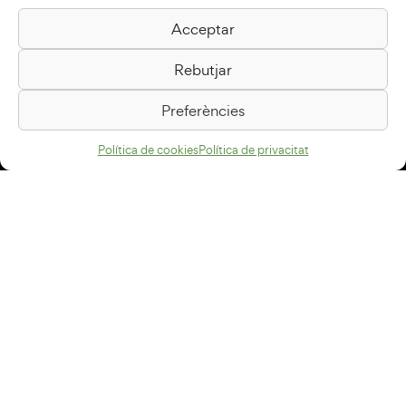
Acceptar
Biblioteca Pilarin Bayés
Rebutjar
Passeig de la Generalitat, 1
08500 Vic
Preferències
Com arribar
Política de cookies
Política de privacitat
Avís legal
Política de privacitat
Política de cookies
Disseny web
+34 93 883 33 25
Col·laboradors:
Subscriu-te al newsletter