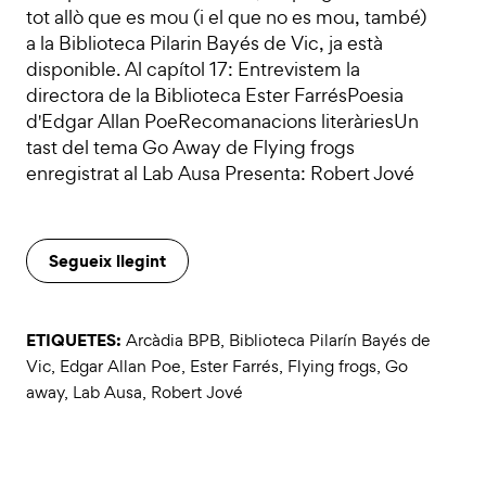
tot allò que es mou (i el que no es mou, també)
a la Biblioteca Pilarin Bayés de Vic, ja està
disponible. Al capítol 17: Entrevistem la
directora de la Biblioteca Ester FarrésPoesia
d'Edgar Allan PoeRecomanacions literàriesUn
tast del tema Go Away de Flying frogs
enregistrat al Lab Ausa Presenta: Robert Jové
Segueix llegint
ETIQUETES:
Arcàdia BPB
,
Biblioteca Pilarín Bayés de
Vic
,
Edgar Allan Poe
,
Ester Farrés
,
Flying frogs
,
Go
away
,
Lab Ausa
,
Robert Jové