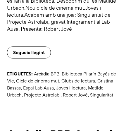
es fan a la Biblioteca. Descobrim qui és Matilde
Urbach.Nou cicle de cinema mut.Joves i
lectura.Acabem amb una joia: Singularitat de
Projecte Astrolabi, gravat íntegrament al Lab
Ausa. Presenta: Robert Jové
Segueix llegint
ETIQUETES:
Arcàdia BPB
,
Biblioteca Pilarín Bayés de
Vic
,
Cicle de cinema mut
,
Clubs de lectura
,
Cristina
Bassas
,
Espai Lab Ausa
,
Joves i lectura
,
Matilde
Urbach
,
Projecte Astrolabi
,
Robert Jové
,
Singularitat