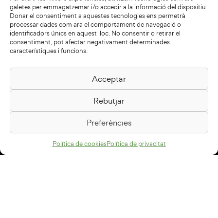
galetes per emmagatzemar i/o accedir a la informació del dispositiu.
Donar el consentiment a aquestes tecnologies ens permetrà
processar dades com ara el comportament de navegació o
identificadors únics en aquest lloc. No consentir o retirar el
consentiment, pot afectar negativament determinades
característiques i funcions.
Acceptar
Biblioteca Pilarin Bayés
Rebutjar
Passeig de la Generalitat, 1
08500 Vic
Preferències
Com arribar
Política de cookies
Política de privacitat
Avís legal
Política de privacitat
Política de cookies
Disseny web
+34 93 883 33 25