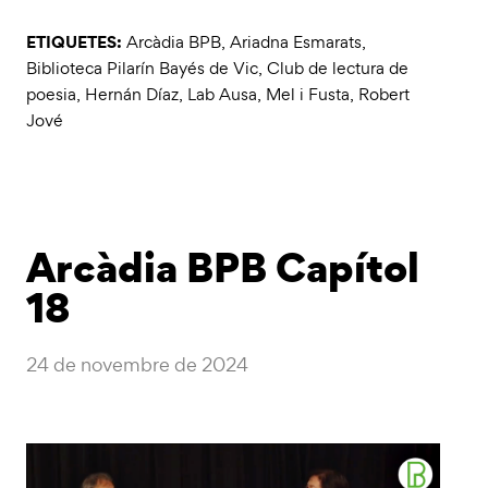
ETIQUETES:
Arcàdia BPB
,
Ariadna Esmarats
,
Biblioteca Pilarín Bayés de Vic
,
Club de lectura de
poesia
,
Hernán Díaz
,
Lab Ausa
,
Mel i Fusta
,
Robert
Jové
Arcàdia BPB Capítol
18
24 de novembre de 2024