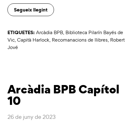
Segueix llegint
ETIQUETES:
Arcàdia BPB
,
Biblioteca Pilarín Bayés de
Vic
,
Capità Harlock
,
Recomanacions de llibres
,
Robert
Jové
Arcàdia BPB Capítol
10
26 de juny de 2023