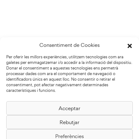
Consentiment de Cookies
Per oferir les millors experiències, utilitzem tecnologies com ara
galetes per emmagatzemar i/o accedir a la informació del dispositiu.
Donar el consentiment a aquestes tecnologies ens permetrà
processar dades com ara el comportament de navegació o
identificadors únics en aquest lloc. No consentir o retirar el
consentiment, pot afectar negativament determinades
característiques i funcions.
Acceptar
Biblioteca Pilarin Bayés
Rebutjar
Passeig de la Generalitat, 1
08500 Vic
Preferències
Com arribar