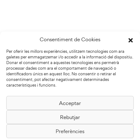
Consentiment de Cookies
Per oferir les millors experiències, utilitzem tecnologies com ara
galetes per emmagatzemar i/o accedir a la informació del dispositiu.
Donar el consentiment a aquestes tecnologies ens permetrà
processar dades com ara el comportament de navegació o
identificadors únics en aquest lloc. No consentir o retirar el
consentiment, pot afectar negativament determinades
característiques i funcions.
Acceptar
Biblioteca Pilarin Bayés
Rebutjar
Passeig de la Generalitat, 1
08500 Vic
Preferències
Com arribar