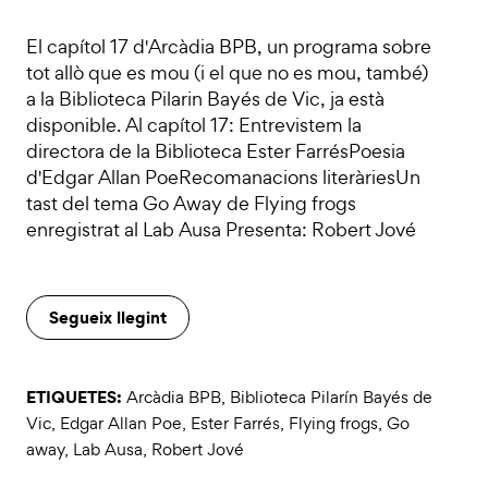
El capítol 17 d'Arcàdia BPB, un programa sobre
tot allò que es mou (i el que no es mou, també)
a la Biblioteca Pilarin Bayés de Vic, ja està
disponible. Al capítol 17: Entrevistem la
directora de la Biblioteca Ester FarrésPoesia
d'Edgar Allan PoeRecomanacions literàriesUn
tast del tema Go Away de Flying frogs
enregistrat al Lab Ausa Presenta: Robert Jové
Segueix llegint
ETIQUETES:
Arcàdia BPB
,
Biblioteca Pilarín Bayés de
Vic
,
Edgar Allan Poe
,
Ester Farrés
,
Flying frogs
,
Go
away
,
Lab Ausa
,
Robert Jové