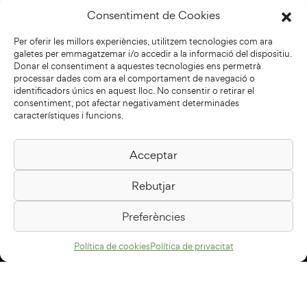
Consentiment de Cookies
Per oferir les millors experiències, utilitzem tecnologies com ara
galetes per emmagatzemar i/o accedir a la informació del dispositiu.
Donar el consentiment a aquestes tecnologies ens permetrà
processar dades com ara el comportament de navegació o
identificadors únics en aquest lloc. No consentir o retirar el
consentiment, pot afectar negativament determinades
característiques i funcions.
Acceptar
Biblioteca Pilarin Bayés
Rebutjar
Passeig de la Generalitat, 1
08500 Vic
Preferències
Com arribar
Política de cookies
Política de privacitat
Avís legal
Política de privacitat
Política de cookies
Disseny web