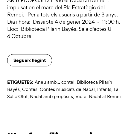
AMB PROPÒSITS i “Viu el Nadal al Remei”,
impulsat en el marc del Pla Estratègic del
Remei. Per a tots els usuaris a partir de 3 anys.
Dia i hora: Dissabte 4 de gener 2024 - 11:00 h.
Lloc: Biblioteca Pilarin Bayés. Sala d'actes U
d'Octubre
Segueix llegint
ETIQUETES:
Aneu amb... conte!
,
Biblioteca Pilarín
Bayés
,
Contes
,
Contes musicats de Nadal
,
Infants
,
La
Sal d'Olot
,
Nadal amb propòsits
,
Viu el Nadal al Remei