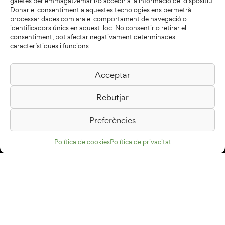
galetes per emmagatzemar i/o accedir a la informació del dispositiu.
Donar el consentiment a aquestes tecnologies ens permetrà
processar dades com ara el comportament de navegació o
identificadors únics en aquest lloc. No consentir o retirar el
consentiment, pot afectar negativament determinades
característiques i funcions.
Acceptar
Biblioteca Pilarin Bayés
Rebutjar
Passeig de la Generalitat, 1
08500 Vic
Preferències
Com arribar
Política de cookies
Política de privacitat
Avís legal
Política de privacitat
Política de cookies
Disseny web
+34 93 883 33 25
Col·laboradors: