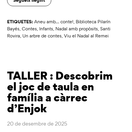
ETIQUETES:
Aneu amb... conte!
,
Biblioteca Pilarín
Bayés
,
Contes
,
Infants
,
Nadal amb propòsits
,
Santi
Rovira
,
Un arbre de contes
,
Viu el Nadal al Remei
TALLER : Descobrim
el joc de taula en
família a càrrec
d’Enjok
20 de desembre de 2025