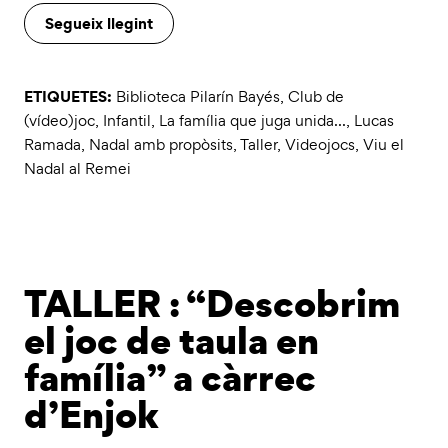
Segueix llegint
ETIQUETES:
Biblioteca Pilarín Bayés
,
Club de
(vídeo)joc
,
Infantil
,
La família que juga unida...
,
Lucas
Ramada
,
Nadal amb propòsits
,
Taller
,
Videojocs
,
Viu el
Nadal al Remei
TALLER : “Descobrim
el joc de taula en
família” a càrrec
d’Enjok