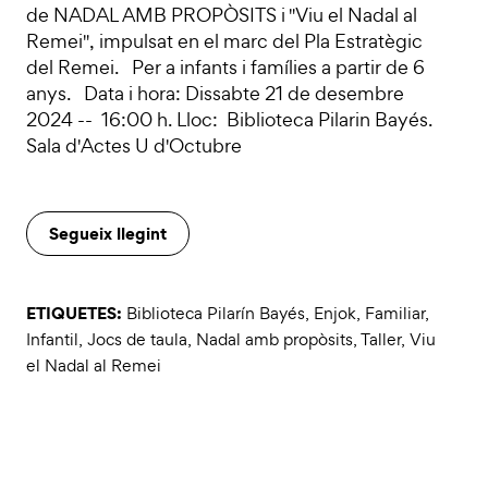
de NADAL AMB PROPÒSITS i "Viu el Nadal al
Remei", impulsat en el marc del Pla Estratègic
del Remei. Per a infants i famílies a partir de 6
anys. Data i hora: Dissabte 21 de desembre
2024 -- 16:00 h. Lloc: Biblioteca Pilarin Bayés.
Sala d'Actes U d'Octubre
Segueix llegint
ETIQUETES:
Biblioteca Pilarín Bayés
,
Enjok
,
Familiar
,
Infantil
,
Jocs de taula
,
Nadal amb propòsits
,
Taller
,
Viu
el Nadal al Remei