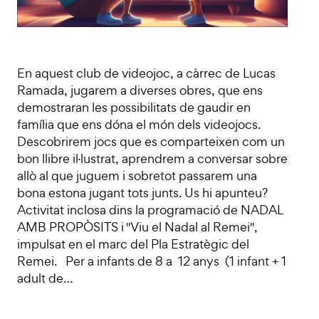
En aquest club de videojoc, a càrrec de Lucas
Ramada, jugarem a diverses obres, que ens
demostraran les possibilitats de gaudir en
família que ens dóna el món dels videojocs.
Descobrirem jocs que es comparteixen com un
bon llibre il·lustrat, aprendrem a conversar sobre
allò al que juguem i sobretot passarem una
bona estona jugant tots junts. Us hi apunteu?
Activitat inclosa dins la programació de NADAL
AMB PROPÒSITS i "Viu el Nadal al Remei",
impulsat en el marc del Pla Estratègic del
Remei. Per a infants de 8 a 12 anys (1 infant + 1
adult de…