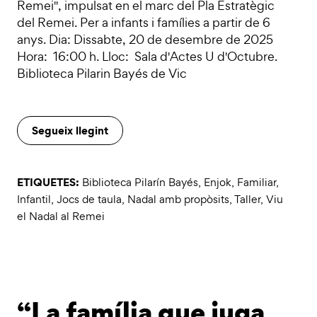
Remei", impulsat en el marc del Pla Estratègic
del Remei. Per a infants i famílies a partir de 6
anys. Dia: Dissabte, 20 de desembre de 2025
Hora: 16:00 h. Lloc: Sala d'Actes U d'Octubre.
Biblioteca Pilarin Bayés de Vic
Segueix llegint
ETIQUETES:
Biblioteca Pilarín Bayés
,
Enjok
,
Familiar
,
Infantil
,
Jocs de taula
,
Nadal amb propòsits
,
Taller
,
Viu
el Nadal al Remei
“La família que juga