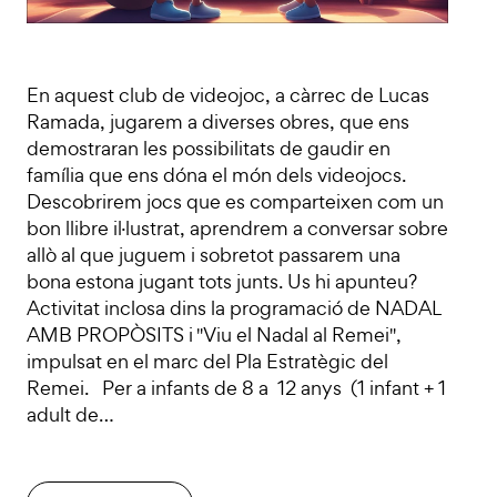
En aquest club de videojoc, a càrrec de Lucas
Ramada, jugarem a diverses obres, que ens
demostraran les possibilitats de gaudir en
família que ens dóna el món dels videojocs.
Descobrirem jocs que es comparteixen com un
bon llibre il·lustrat, aprendrem a conversar sobre
allò al que juguem i sobretot passarem una
bona estona jugant tots junts. Us hi apunteu?
Activitat inclosa dins la programació de NADAL
AMB PROPÒSITS i "Viu el Nadal al Remei",
impulsat en el marc del Pla Estratègic del
Remei. Per a infants de 8 a 12 anys (1 infant + 1
adult de…