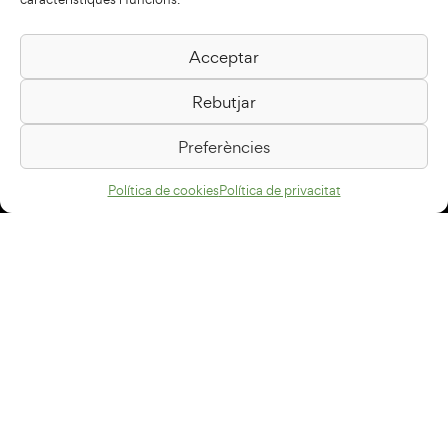
Acceptar
Biblioteca Pilarin Bayés
Rebutjar
Passeig de la Generalitat, 1
08500 Vic
Preferències
Com arribar
Política de cookies
Política de privacitat
Avís legal
Política de privacitat
Política de cookies
Disseny web
+34 93 883 33 25
Col·laboradors: