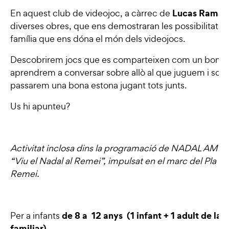
Lucas Ramad
En aquest club de videojoc, a càrrec de
diverses obres, que ens demostraran les possibilitats 
família que ens dóna el món dels videojocs.
Descobrirem jocs que es comparteixen com un bon llibre
aprendrem a conversar sobre allò al que juguem i sobr
passarem una bona estona jugant tots junts.
Us hi apunteu?
Activitat inclosa dins la programació de NADAL AMB
“Viu el Nadal al Remei”, impulsat en el marc del Pla Es
Remei.
de 8 a 12 anys (1 infant + 1 adult de la u
Per a infants
familiar).