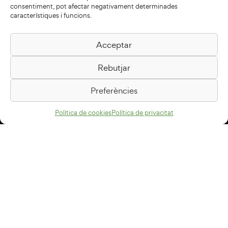
consentiment, pot afectar negativament determinades
característiques i funcions.
Acceptar
Biblioteca Pilarin Bayés
Rebutjar
Passeig de la Generalitat, 1
08500 Vic
Preferències
Com arribar
Política de cookies
Política de privacitat
Avís legal
Política de privacitat
Política de cookies
Disseny web
+34 93 883 33 25
Col·laboradors: