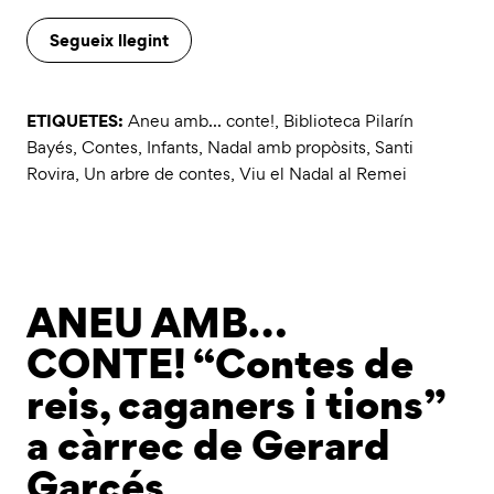
Segueix llegint
ETIQUETES:
Aneu amb... conte!
,
Biblioteca Pilarín
Bayés
,
Contes
,
Infants
,
Nadal amb propòsits
,
Santi
Rovira
,
Un arbre de contes
,
Viu el Nadal al Remei
ANEU AMB…
CONTE! “Contes de
reis, caganers i tions”
a càrrec de Gerard
Garcés