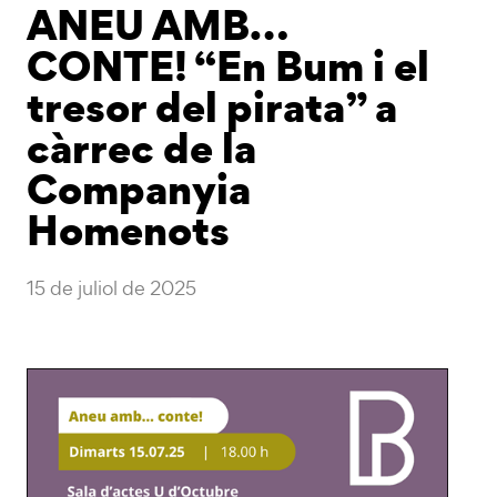
ANEU AMB…
CONTE! “En Bum i el
tresor del pirata” a
càrrec de la
Companyia
Homenots
15 de juliol de 2025