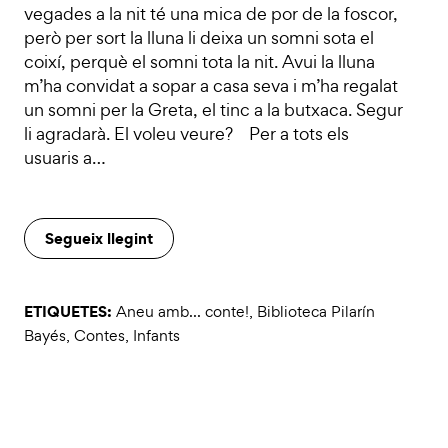
vegades a la nit té una mica de por de la foscor,
però per sort la lluna li deixa un somni sota el
coixí, perquè el somni tota la nit. Avui la lluna
m’ha convidat a sopar a casa seva i m’ha regalat
un somni per la Greta, el tinc a la butxaca. Segur
li agradarà. El voleu veure? Per a tots els
usuaris a…
Segueix llegint
ETIQUETES:
Aneu amb... conte!
,
Biblioteca Pilarín
Bayés
,
Contes
,
Infants