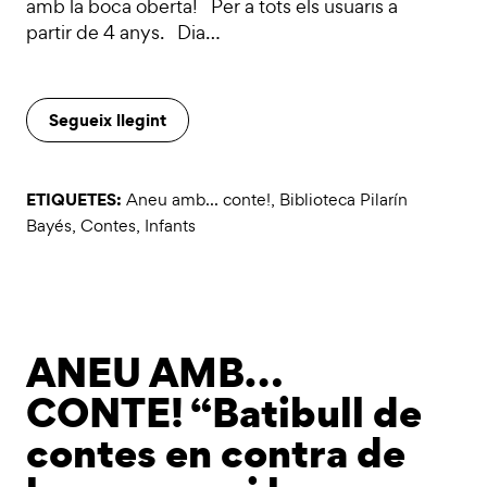
amb la boca oberta! Per a tots els usuaris a
partir de 4 anys. Dia…
Segueix llegint
ETIQUETES:
Aneu amb... conte!
,
Biblioteca Pilarín
Bayés
,
Contes
,
Infants
ANEU AMB…
CONTE! “Batibull de
contes en contra de