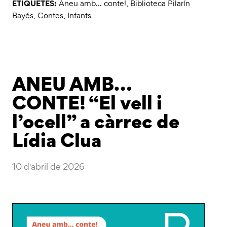
ETIQUETES:
Aneu amb... conte!
,
Biblioteca Pilarín
Bayés
,
Contes
,
Infants
ANEU AMB…
CONTE! “El vell i
l’ocell” a càrrec de
Lídia Clua
10 d'abril de 2026