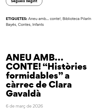
Segueix llegint
ETIQUETES:
Aneu amb... conte!
,
Biblioteca Pilarín
Bayés
,
Contes
,
Infants
ANEU AMB…
CONTE! “Històries
formidables” a
càrrec de Clara
Gavaldà
6 de març de 2026