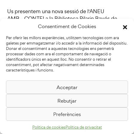
Us presentem una nova sessió de l'ANEU
AMB... CONTE! a la Biblioteca Pilarin Bayés de
Vic, en aquesta ocasió amb Companyia
Consentiment de Cookies
Homenots . En el marc del programa Les tardes
Per oferir les millors experiències, utilitzem tecnologies com ara
d’estiu al carrer! Vic 2025 En Bum és un
galetes per emmagatzemar i/o accedir a la informació del dispositiu.
elefant que una nit s'assabenta que a la platja de
Donar el consentiment a aquestes tecnologies ens permetrà
la mitja lluna hi ha un tresor pirata amagat i farà
processar dades com ara el comportament de navegació o
identificadors únics en aquest lloc. No consentir o retirar el
tot el possible per trobar-lo. Se'n sortirà? Una
consentiment, pot afectar negativament determinades
divertida manera d'introduir els infants al món
característiques i funcions.
de la percussió. Per a tots els usuaris a partir de
4 anys. Dia i hora: Dimarts 15 de juliol 2025
Acceptar
- …
Rebutjar
Preferències
Segueix llegint
Política de cookies
Política de privacitat