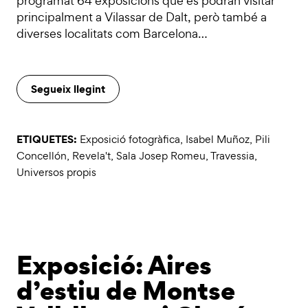
programat 64 exposicions que es podran visitar
principalment a Vilassar de Dalt, però també a
diverses localitats com Barcelona…
Segueix llegint
ETIQUETES:
Exposició fotogràfica
,
Isabel Muñoz
,
Pili
Concellón
,
Revela't
,
Sala Josep Romeu
,
Travessia
,
Universos propis
Exposició: Aires
d’estiu de Montse