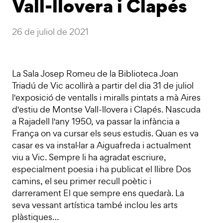
Vall-llovera i Clapés
26 de juliol de 2021
La Sala Josep Romeu de la Biblioteca Joan
Triadú de Vic acollirà a partir del dia 31 de juliol
l'exposició de ventalls i miralls pintats a mà Aires
d'estiu de Montse Vall-llovera i Clapés. Nascuda
a Rajadell l'any 1950, va passar la infància a
França on va cursar els seus estudis. Quan es va
casar es va instal·lar a Aiguafreda i actualment
viu a Vic. Sempre li ha agradat escriure,
especialment poesia i ha publicat el llibre Dos
camins, el seu primer recull poètic i
darrerament El que sempre ens quedarà. La
seva vessant artística també inclou les arts
plàstiques…