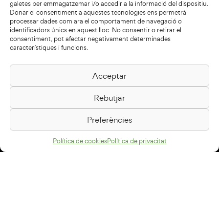
galetes per emmagatzemar i/o accedir a la informació del dispositiu.
Donar el consentiment a aquestes tecnologies ens permetrà
processar dades com ara el comportament de navegació o
identificadors únics en aquest lloc. No consentir o retirar el
consentiment, pot afectar negativament determinades
característiques i funcions.
Acceptar
Biblioteca Pilarin Bayés
Rebutjar
Passeig de la Generalitat, 1
08500 Vic
Preferències
Com arribar
Política de cookies
Política de privacitat
Avís legal
Política de privacitat
Política de cookies
Disseny web
+34 93 883 33 25