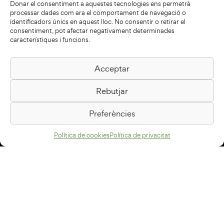
Donar el consentiment a aquestes tecnologies ens permetrà
processar dades com ara el comportament de navegació o
identificadors únics en aquest lloc. No consentir o retirar el
consentiment, pot afectar negativament determinades
característiques i funcions.
Acceptar
Biblioteca Pilarin Bayés
Rebutjar
Passeig de la Generalitat, 1
08500 Vic
Preferències
Com arribar
Política de cookies
Política de privacitat
Avís legal
Política de privacitat
Política de cookies
Disseny web
+34 93 883 33 25
Col·laboradors: