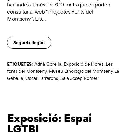
han indexat més de 700 fonts que es poden
consultar al web “Projectes Fonts del
Montseny”. Els…
Segueix llegint
ETIQUETES:
Adrià Corella
,
Exposició de llibres
,
Les
fonts del Montseny
,
Museu Etnològic del Montseny La
Gabella
,
Òscar Farrerons
,
Sala Josep Romeu
Exposició: Espai
LGTBI