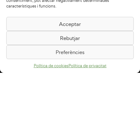
consentiment, pot afectar negativament determinades
característiques i funcions.
Acceptar
Biblioteca Pilarin Bayés
Rebutjar
Passeig de la Generalitat, 1
08500 Vic
Preferències
Com arribar
Política de cookies
Política de privacitat
Avís legal
Política de privacitat
Política de cookies
Disseny web
+34 93 883 33 25
Col·laboradors: