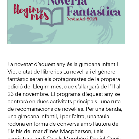
La novetat d’aquest any és la gimcana infantil
Vic, ciutat de llibreries La novel·la i el gènere
fantàstic seran els protagonistes de la propera
edició del Llegim més, que s’allargarà de l’11 al
23 de novembre. El programa d’aquest any se
centrarà en dues activitats principals i una ruta
de recomanacions de novel·les. Per una banda,
una gimcana infantil, i per l’altra, una taula
rodona en forma de conversa amb l’autora de
Els fils del mar d’Inés Macpherson, i els
escriptors Jordi Casals Merchán i Daniel Genís.