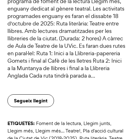
programa de foment de la lectura Llegim més,
enguany dedicat al gènere teatral. Les activitats
programades enguany es faran el dissabte 18
d'octubre de 2025: Ruta literària: Teatre entre
llibres. Amb lectures dramatitzades per les
llibreries de la ciutat. (Durada: 2 hores) A càrrec
de Aula de Teatre de la UVic. Es faran dues rutes
en paral·lel: Ruta 1: Inici a la Llibreria-papereria
Gomets i final al Cafè de les lletres Ruta 2: Inici
a la Muntanya de llibres i final a la Llibreria
Anglada Cada ruta tindrà parada a…
Segueix llegint
ETIQUETES:
Foment de la lectura
,
Llegim junts
,
Llegim més
,
Llegim més... Teatre!
,
Pla d'acció cultural
de la Ciutat de Vic (2018-2025)
,
Ruta literària
,
Teatre