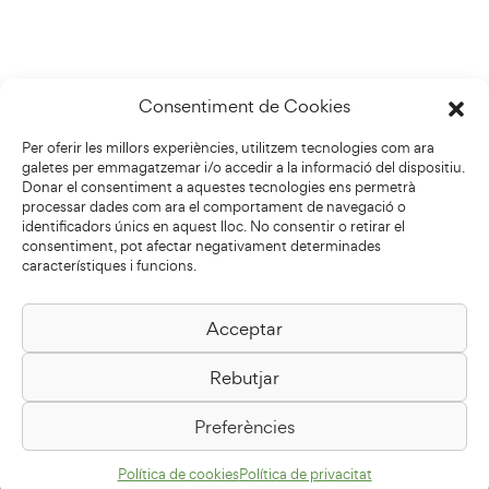
Consentiment de Cookies
Per oferir les millors experiències, utilitzem tecnologies com ara
galetes per emmagatzemar i/o accedir a la informació del dispositiu.
Donar el consentiment a aquestes tecnologies ens permetrà
processar dades com ara el comportament de navegació o
identificadors únics en aquest lloc. No consentir o retirar el
consentiment, pot afectar negativament determinades
característiques i funcions.
Acceptar
Biblioteca Pilarin Bayés
Rebutjar
Passeig de la Generalitat, 1
08500 Vic
Preferències
Com arribar
Política de cookies
Política de privacitat
Avís legal