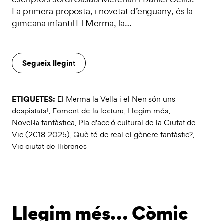
La primera proposta, i novetat d’enguany, és la
gimcana infantil El Merma, la…
Segueix llegint
ETIQUETES:
El Merma la Vella i el Nen són uns
despistats!
,
Foment de la lectura
,
Llegim més
,
Novel·la fantàstica
,
Pla d'acció cultural de la Ciutat de
Vic (2018-2025)
,
Què té de real el gènere fantàstic?
,
Vic ciutat de llibreries
Llegim més… Còmic