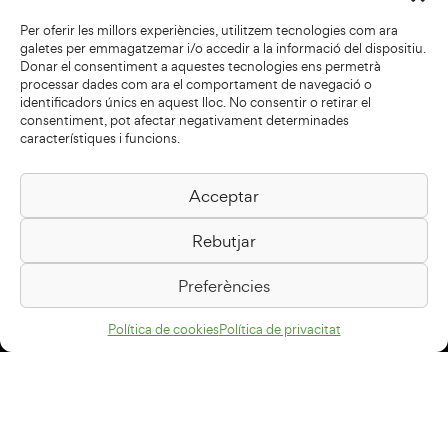
Per oferir les millors experiències, utilitzem tecnologies com ara
galetes per emmagatzemar i/o accedir a la informació del dispositiu.
Donar el consentiment a aquestes tecnologies ens permetrà
processar dades com ara el comportament de navegació o
identificadors únics en aquest lloc. No consentir o retirar el
consentiment, pot afectar negativament determinades
característiques i funcions.
Acceptar
Biblioteca Pilarin Bayés
Rebutjar
Passeig de la Generalitat, 1
08500 Vic
Preferències
Com arribar
Política de cookies
Política de privacitat
Avís legal
Política de privacitat
Política de cookies
Disseny web
+34 93 883 33 25