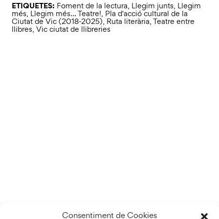
ETIQUETES:
Foment de la lectura
,
Llegim junts
,
Llegim
més
,
Llegim més... Teatre!
,
Pla d'acció cultural de la
Ciutat de Vic (2018-2025)
,
Ruta literària
,
Teatre entre
llibres
,
Vic ciutat de llibreries
Consentiment de Cookies