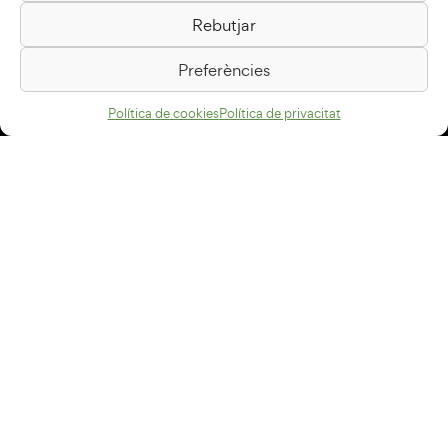
Rebutjar
Passeig de la Generalitat, 1
08500 Vic
Preferències
Com arribar
Política de cookies
Política de privacitat
Avís legal
Política de privacitat
Política de cookies
Disseny web
+34 93 883 33 25
Col·laboradors:
Subscriu-te al newsletter