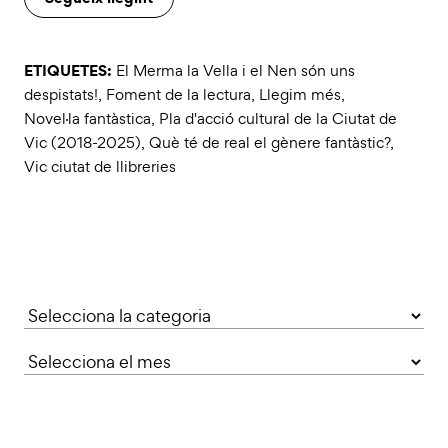
ETIQUETES:
El Merma la Vella i el Nen són uns
despistats!
,
Foment de la lectura
,
Llegim més
,
Novel·la fantàstica
,
Pla d'acció cultural de la Ciutat de
Vic (2018-2025)
,
Què té de real el gènere fantàstic?
,
Vic ciutat de llibreries
Categories