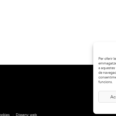
Per oferir 
emmagatzema
a aquestes
de navegaci
consentime
funcions.
Ac
ookies
Disseny web