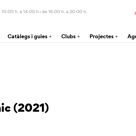
 10:00 h. a 14:00 h i de 16:00 h. a 20:00 h.
Catàlegs i guies
Clubs
Projectes
Ag
c (2021)