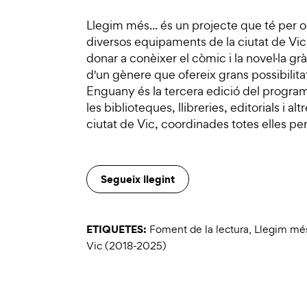
Llegim més... és un projecte que té per o
diversos equipaments de la ciutat de Vic 
donar a conèixer el còmic i la novel·la g
d'un gènere que ofereix grans possibilitats
Enguany és la tercera edició del progr
les biblioteques, llibreries, editorials i a
ciutat de Vic, coordinades totes elles per
Segueix llegint
ETIQUETES:
Foment de la lectura
,
Llegim més
Vic (2018-2025)