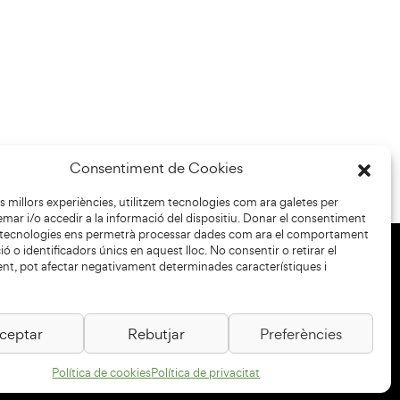
Consentiment de Cookies
les millors experiències, utilitzem tecnologies com ara galetes per
r i/o accedir a la informació del dispositiu. Donar el consentiment
 tecnologies ens permetrà processar dades com ara el comportament
ó o identificadors únics en aquest lloc. No consentir o retirar el
nt, pot afectar negativament determinades característiques i
+34 93 883 33 25
Col·laboradors:
ceptar
Rebutjar
Preferències
Política de cookies
Política de privacitat