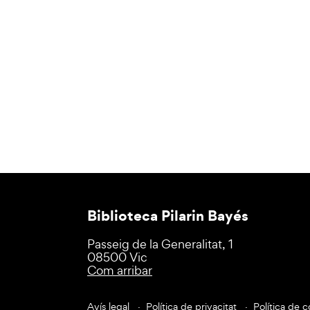
Biblioteca Pilarin Bayés
Passeig de la Generalitat, 1
08500 Vic
Com arribar
Avís legal
Política de privacitat
Política de c