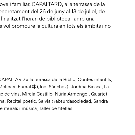
ove i familiar. CAPALTARD, a la terrassa de la
oncretament del 26 de juny al 13 de juliol, de
finalitzat l’horari de biblioteca i amb una
 vol promoure la cultura en tots els àmbits i no
CAPALTARD a la terrassa de la Biblio
,
Contes infantils
,
Molinari
,
FueraD$ (Joel Sánchez)
,
Jordina Biosca
,
La
e de vins
,
Mireia Castillo
,
Núria Armengol
,
Quartet
na
,
Recital poètic
,
Salvia @absurdasociedad
,
Sandra
de murals i música
,
Taller de titelles