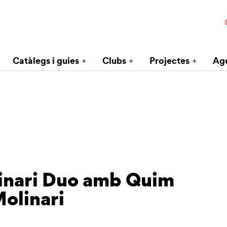
Catàlegs i guies
Clubs
Projectes
Ag
inari Duo amb Quim
olinari