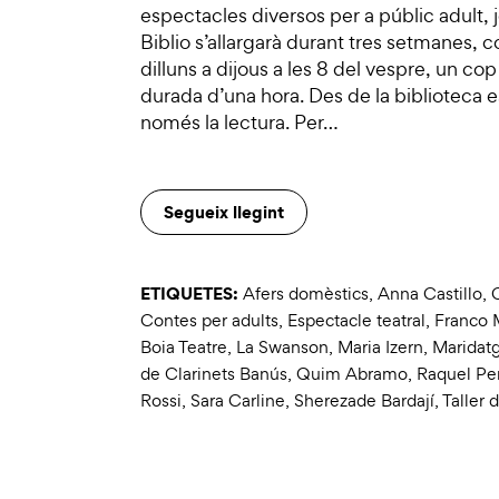
espectacles diversos per a públic adult, j
Biblio s’allargarà durant tres setmanes, c
dilluns a dijous a les 8 del vespre, un cop 
durada d’una hora. Des de la biblioteca es
només la lectura. Per…
Segueix llegint
ETIQUETES:
Afers domèstics
,
Anna Castillo
,
Contes per adults
,
Espectacle teatral
,
Franco 
Boia Teatre
,
La Swanson
,
Maria Izern
,
Maridatg
de Clarinets Banús
,
Quim Abramo
,
Raquel Pe
Rossi
,
Sara Carline
,
Sherezade Bardají
,
Taller 