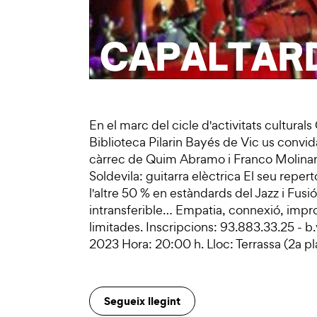
En el marc del cicle d'activitats culturals
Biblioteca Pilarin Bayés de Vic us convi
càrrec de Quim Abramo i Franco Molinari
Soldevila: guitarra elèctrica El seu reper
l'altre 50 % en estàndards del Jazz i Fusió
intransferible… Empatia, connexió, improv
limitades. Inscripcions: 93.883.33.25 - b
2023 Hora: 20:00 h. Lloc: Terrassa (2a pl
Segueix llegint