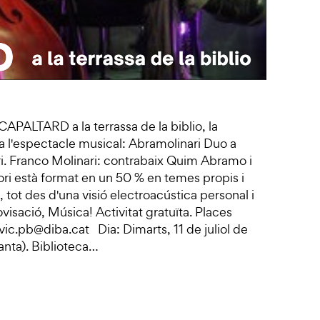
 CAPALTARD a la terrassa de la biblio, la
da l'espectacle musical: Abramolinari Duo a
. Franco Molinari: contrabaix Quim Abramo i
tori està format en un 50 % en temes propis i
, tot des d'una visió electroacústica personal i
isació, Música! Activitat gratuïta. Places
.vic.pb@diba.cat Dia: Dimarts, 11 de juliol de
anta). Biblioteca…