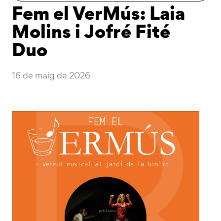
Fem el VerMús: Laia
Molins i Jofré Fité
Duo
16 de maig de 2026