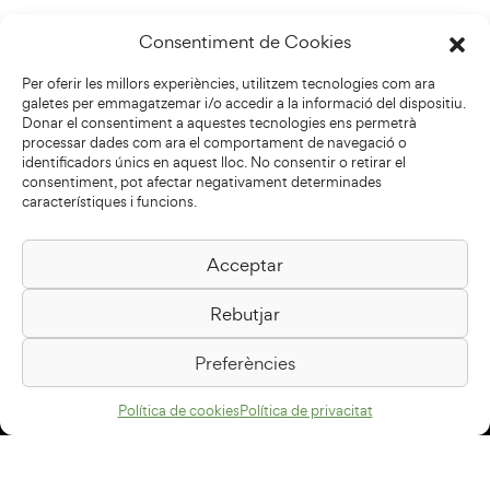
Consentiment de Cookies
Per oferir les millors experiències, utilitzem tecnologies com ara
galetes per emmagatzemar i/o accedir a la informació del dispositiu.
Donar el consentiment a aquestes tecnologies ens permetrà
processar dades com ara el comportament de navegació o
identificadors únics en aquest lloc. No consentir o retirar el
consentiment, pot afectar negativament determinades
característiques i funcions.
Acceptar
Biblioteca Pilarin Bayés
Rebutjar
Passeig de la Generalitat, 1
08500 Vic
Preferències
Com arribar
Política de cookies
Política de privacitat
Avís legal
Política de privacitat
Política de cookies
Disseny web