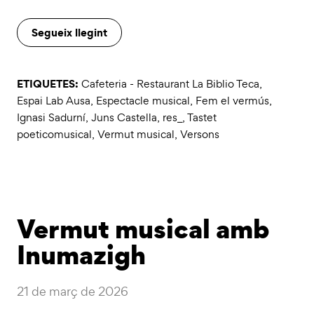
Segueix llegint
ETIQUETES:
Cafeteria - Restaurant La Biblio Teca
,
Espai Lab Ausa
,
Espectacle musical
,
Fem el vermús
,
Ignasi Sadurní
,
Juns Castella
,
res_
,
Tastet
poeticomusical
,
Vermut musical
,
Versons
Vermut musical amb
Inumazigh
21 de març de 2026