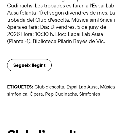
Cudinachs. Les trobades es faran a l'Espai Lab
Ausa (planta -1) el segon divendres de mes. La
trobada del Club d'escolta. Música simfònica i
òpera es farà: Dia: Divendres, 5 de juny de
2026 Hora: 10:30 h. Lloc: Espai Lab Ausa
(Planta -1). Biblioteca Pilarin Bayés de Vic.
Segueix llegint
ETIQUETES:
Club d'escolta
,
Espai Lab Ausa
,
Música
simfònica
,
Òpera
,
Pep Cudinachs
,
Simfonies