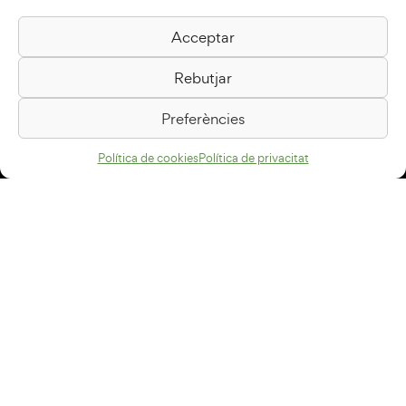
Acceptar
Biblioteca Pilarin Bayés
Rebutjar
Passeig de la Generalitat, 1
08500 Vic
Preferències
Com arribar
Política de cookies
Política de privacitat
Avís legal
Política de privacitat
Política de cookies
Disseny web
+34 93 883 33 25
Col·laboradors: