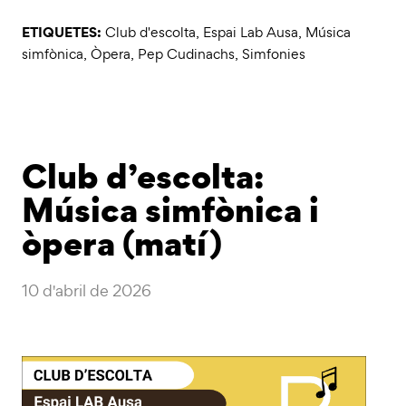
ETIQUETES:
Club d'escolta
,
Espai Lab Ausa
,
Música
simfònica
,
Òpera
,
Pep Cudinachs
,
Simfonies
Club d’escolta:
Música simfònica i
òpera (matí)
10 d'abril de 2026