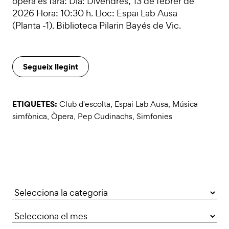
òpera es farà: Dia: Divendres, 13 de febrer de
2026 Hora: 10:30 h. Lloc: Espai Lab Ausa
(Planta -1). Biblioteca Pilarin Bayés de Vic.
Segueix llegint
ETIQUETES:
Club d'escolta
,
Espai Lab Ausa
,
Música
simfònica
,
Òpera
,
Pep Cudinachs
,
Simfonies
Categories