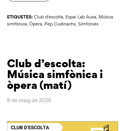
ETIQUETES:
Club d'escolta
,
Espai Lab Ausa
,
Música
simfònica
,
Òpera
,
Pep Cudinachs
,
Simfonies
Club d’escolta:
Música simfònica i
òpera (matí)
8 de maig de 2026