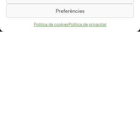
Passeig de la Generalitat, 1
08500 Vic
Preferències
Com arribar
Política de cookies
Política de privacitat
Avís legal
Política de privacitat
Política de cookies
Disseny web
+34 93 883 33 25
Col·laboradors:
Subscriu-te al newsletter