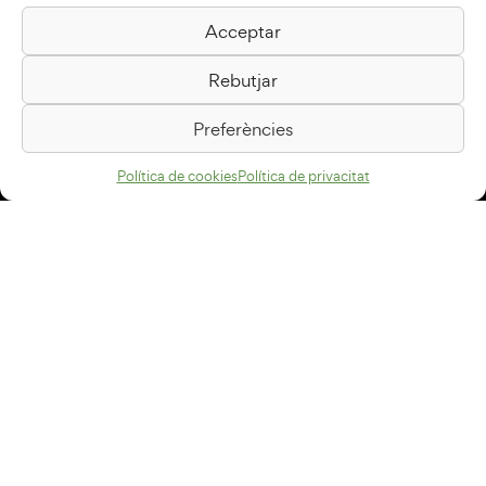
Acceptar
Biblioteca Pilarin Bayés
Rebutjar
Passeig de la Generalitat, 1
08500 Vic
Preferències
Com arribar
Política de cookies
Política de privacitat
Avís legal
Política de privacitat
Política de cookies
Disseny web
+34 93 883 33 25
Col·laboradors:
Subscriu-te al newsletter